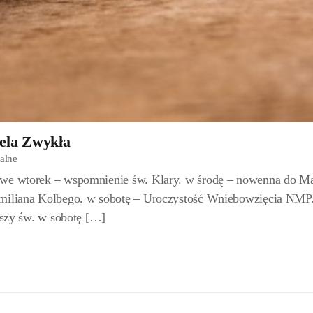
iela Zwykła
ialne
 we wtorek – wspomnienie św. Klary. w środę – nowenna do Ma
ymiliana Kolbego. w sobotę – Uroczystość Wniebowzięcia NMP
Mszy św. w sobotę […]