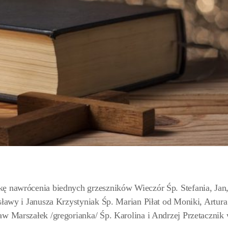
kę nawrócenia biednych grzeszników Wieczór Śp. Stefania, Jan
ławy i Janusza Krzystyniak Śp. Marian Piłat od Moniki, Artura
aw Marszałek /gregorianka/ Śp. Karolina i Andrzej Przetacznik