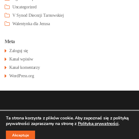
Uncategorized
V Synod Diecezji Tarnowskiej
Walentynka dla Jezusa
Meta
Zaloguj się
Kanał wpisów
Kanał komentarzy
WordPress.org
© 2026
Konatsu.pl
dla
Parafia św Stanisława
Polityka
Ta strona korzysta z plików cookie. Aby zapoznać się z polityką
prywatności zapraszamy na stronę z
Polityką prywatności
.
prywatności
BM w Pustkowie Osiedlu
↑
Akceptuje