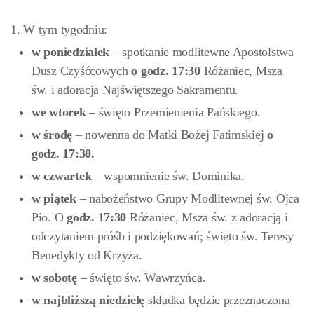
1. W tym tygodniu:
w poniedziałek
– spotkanie modlitewne Apostolstwa
Dusz Czyśćcowych
o godz. 17:30
Różaniec, Msza
św. i adoracja Najświętszego Sakramentu.
we wtorek
– święto Przemienienia Pańskiego.
w
środę
– nowenna do Matki Bożej Fatimskiej
o
godz. 17:30.
w czwartek
– wspomnienie św. Dominika.
w
piątek
– nabożeństwo Grupy Modlitewnej św. Ojca
Pio. O
godz.
17:30
Różaniec, Msza św. z adoracją i
odczytaniem próśb i podziękowań; święto św. Teresy
Benedykty od Krzyża.
w sobotę
– święto św. Wawrzyńca.
w najbliższą niedzielę
składka będzie przeznaczona