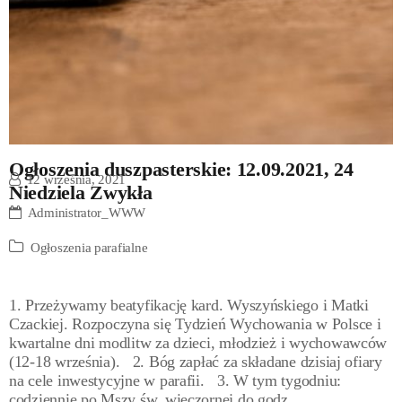
Ogłoszenia duszpasterskie: 12.09.2021, 24
12 września, 2021
Niedziela Zwykła
Administrator_WWW
Ogłoszenia parafialne
1. Przeżywamy beatyfikację kard. Wyszyńskiego i Matki
Czackiej. Rozpoczyna się Tydzień Wychowania w Polsce i
kwartalne dni modlitw za dzieci, młodzież i wychowawców
(12-18 września). 2. Bóg zapłać za składane dzisiaj ofiary
na cele inwestycyjne w parafii. 3. W tym tygodniu:
codziennie po Mszy św. wieczornej do godz.