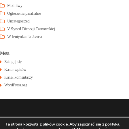
Modlitwy
Ogłoszenia parafialne
Uncategorized
V Synod Diecezji Tarnowskiej
Walentynka dla Jezusa
Meta
Zaloguj się
Kanał wpisów
Kanał komentarzy
WordPress.org
© 2026
Konatsu.pl
dla
Parafia św Stanisława
Polityka
Ta strona korzysta z plików cookie. Aby zapoznać się z polityką