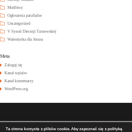
Modlitwy
Ogłoszenia parafialne
Uncategorized
V Synod Diecezji Tarnowskiej
Walentynka dla Jezusa
Meta
Zaloguj się
Kanał wpisów
Kanał komentarzy
WordPress.org
© 2026
Konatsu.pl
dla
Parafia św Stanisława
Polityka
Ta strona korzysta z plików cookie. Aby zapoznać się z polityką