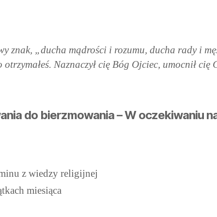
wy znak, „ducha mądrości i rozumu, ducha rady i mę
co otrzymałeś. Naznaczył cię Bóg Ojciec, umocnił ci
ania do bierzmowania – W oczekiwaniu n
inu z wiedzy religijnej
ątkach miesiąca