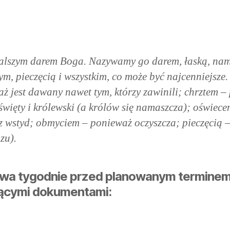
nialszym darem Boga. Nazywamy go darem, łaską, nam
m, pieczęcią i wszystkim, co może być najcenniejsze.
waż jest dawany nawet tym, którzy zawinili; chrztem 
więty i królewski (a królów się namaszcza); oświece
 wstyd; obmyciem – ponieważ oczyszcza; pieczęcią – 
zu).
dwa tygodnie przed planowanym terminem 
ującymi dokumentami: