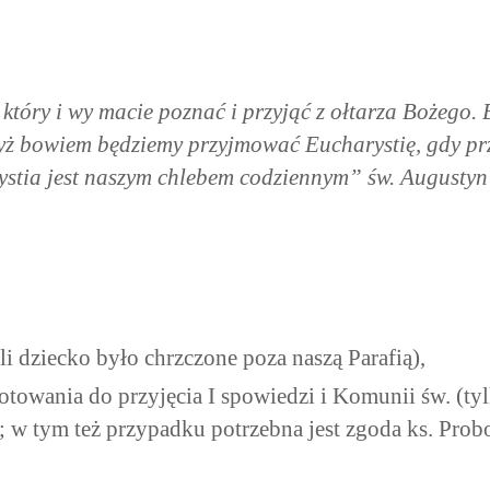
tóry i wy macie poznać i przyjąć z ołtarza Bożego. 
yż bowiem będziemy przyjmować Eucharystię, gdy prz
stia jest naszym chlebem codziennym” św. Augustyn
li dziecko było chrzczone poza naszą Parafią),
towania do przyjęcia I spowiedzi i Komunii św. (tyl
; w tym też przypadku potrzebna jest zgoda ks. Probo