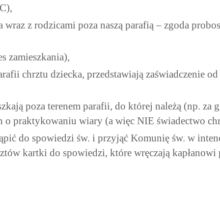
C),
wraz z rodzicami poza naszą parafią – zgoda probos
es zamieszkania),
parafii chrztu dziecka, przedstawiają zaświadczenie o
ają poza terenem parafii, do której należą (np. za gr
h o praktykowaniu wiary (a więc NIE świadectwo chr
ąpić do spowiedzi św. i przyjąć Komunię św. w intenc
tów kartki do spowiedzi, które wręczają kapłanowi 