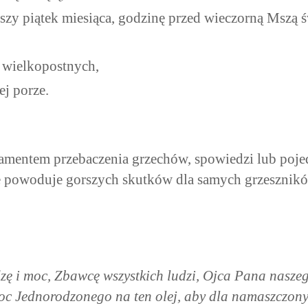
szy piątek miesiąca, godzinę przed wieczorną Mszą ś
i wielkopostnych,
j porze.
ramentem przebaczenia grzechów, spowiedzi lub poje
ie powoduje gorszych skutków dla samych grzeszników
h
ę i moc, Zbawcę wszystkich ludzi, Ojca Pana naszego
moc Jednorodzonego na ten olej, aby dla namaszczony