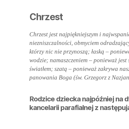
Chrzest
Chrzest jest najpiękniejszym i najwspa
niezniszczalności, obmyciem odradzający
którzy nic nie przynoszą; łaską – ponie
wodzie; namaszczeniem – ponieważ jest ś
światłem; szatą – ponieważ zakrywa nasz
panowania Boga (św. Grzegorz z Nazjan
Rodzice dziecka najpóźniej na 
kancelarii parafialnej z następ