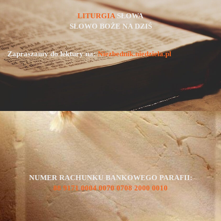
LITURGIA
SŁOWA
SŁOWO BOŻE NA DZIŚ
Zapraszamy do lektury na:
Niezbednik.niedziela.pl
NUMER RACHUNKU BANKOWEGO PARAFII:
88 9171 0004 0070 0708 2000 0010