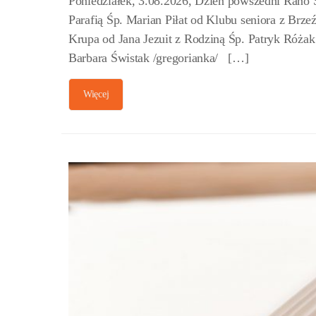
Poniedziałek, 3.08.2026, Dzień powszedni Rano
Parafią Śp. Marian Piłat od Klubu seniora z Brz
Krupa od Jana Jezuit z Rodziną Śp. Patryk Róża
Barbara Świstak /gregorianka/ […]
Więcej