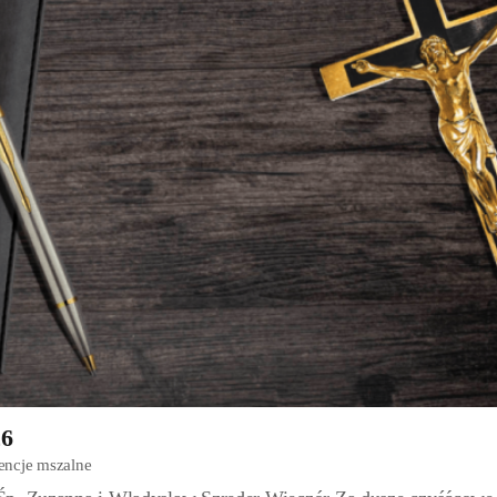
26
tencje mszalne