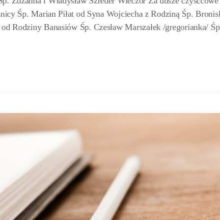
 Śp. Zuzanna i Władysław Szreder Wieczór Za dusze czyśćcowe
eźnicy Śp. Marian Piłat od Syna Wojciecha z Rodziną Śp. Bronis
k od Rodziny Banasiów Śp. Czesław Marszałek /gregorianka/ Śp