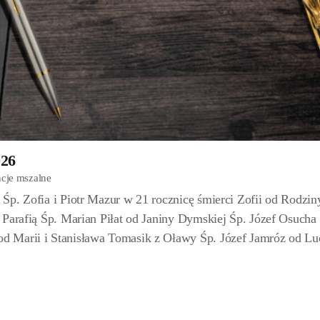
026
ncje mszalne
Śp. Zofia i Piotr Mazur w 21 rocznicę śmierci Zofii od Rodzin
 Parafią Śp. Marian Piłat od Janiny Dymskiej Śp. Józef Osucha
d Marii i Stanisława Tomasik z Oławy Śp. Józef Jamróz od Lu