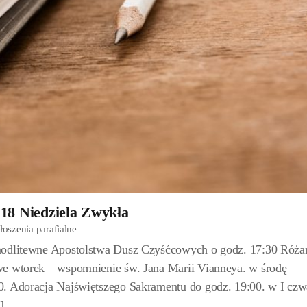
 18 Niedziela Zwykła
łoszenia parafialne
modlitewne Apostolstwa Dusz Czyśćcowych o godz. 17:30 Róża
we wtorek – wspomnienie św. Jana Marii Vianneya. w środę –
0. Adoracja Najświętszego Sakramentu do godz. 19:00. w I czw
]