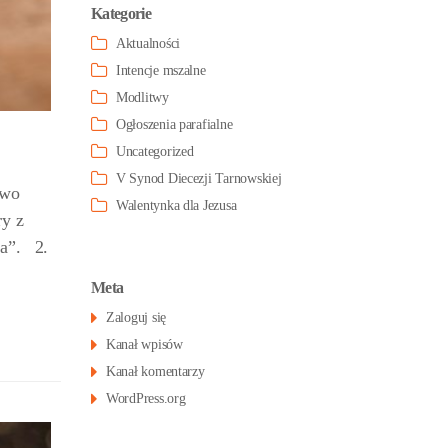
Kategorie
Aktualności
Intencje mszalne
Modlitwy
Ogłoszenia parafialne
Uncategorized
V Synod Diecezji Tarnowskiej
two
Walentynka dla Jezusa
ry z
ka”. 2.
Meta
Zaloguj się
Kanał wpisów
Kanał komentarzy
WordPress.org