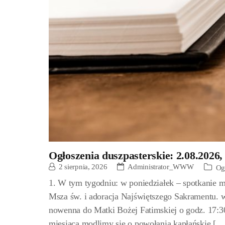
Ogłoszenia duszpasterskie: 2.08.2026,
2 sierpnia, 2026
Administrator_WWW
Og
1. W tym tygodniu: w poniedziałek – spotkanie 
Msza św. i adoracja Najświętszego Sakramentu. 
nowenna do Matki Bożej Fatimskiej o godz. 17:3
miesiąca modlimy się o powołania kapłańskie […