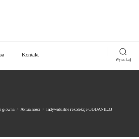
sa
Kontakt
Wyszukaj
>
>
a główna
Aktualności
Indywidualne rekolekcje ODDANIE33