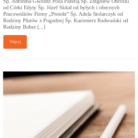
Śp. Antonina Gwóźdź Poza Parafią Śp. Zbigniew Obrocki
od Córki Edyty Śp. Józef Skitał od byłych i obecnych
Pracowników Firmy „Protekt” Śp. Adela Stolarczyk od
Rodziny Plutów z Pogodnej Śp. Kazimierz Radwański od
Rodziny Bober [...]
Więcej