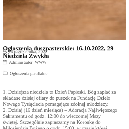
Ogłoszenia duszpasterskie: 16.10.2022, 29
16 października, 2022
Niedziela Zwykła
Administrator_WWW
Ogłoszenia parafialne
1. Dzisiejsza niedziela to Dzień Papieski. Bóg zapłać za
składane dzisiaj ofiary do puszek na Fundację Dzieło
Nowego Tysiąclecia pomagające zdolnej młodzieży.
2. Dzisiaj (16 dzień miesiąca) – Adoracja Najświętszego
Sakramentu od godz. 12:00 do wieczornej Mszy
świętej. Szczególnie zapraszamy na Koronkę do
Miłosierdzia Bożego o godz. 15:00, w czasie której