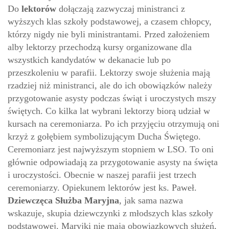
Do
lektorów
dołączają zazwyczaj ministranci z
wyższych klas szkoły podstawowej, a czasem chłopcy,
którzy nigdy nie byli ministrantami. Przed założeniem
alby lektorzy przechodzą kursy organizowane dla
wszystkich kandydatów w dekanacie lub po
przeszkoleniu w parafii. Lektorzy swoje służenia mają
rzadziej niż ministranci, ale do ich obowiązków należy
przygotowanie asysty podczas świąt i uroczystych mszy
świętych. Co kilka lat wybrani lektorzy biorą udział w
kursach na ceremoniarza. Po ich przyjęciu otrzymują oni
krzyż z gołębiem symbolizującym Ducha Świętego.
Ceremoniarz jest najwyższym stopniem w LSO. To oni
głównie odpowiadają za przygotowanie asysty na święta
i uroczystości. Obecnie w naszej parafii jest trzech
ceremoniarzy. Opiekunem lektorów jest ks. Paweł.
Dziewczęca Służba Maryjna
, jak sama nazwa
wskazuje, skupia dziewczynki z młodszych klas szkoły
podstawowej. Maryjki nie mają obowiązkowych służeń,