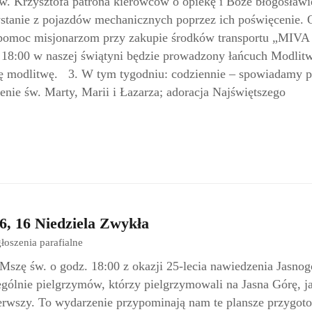
św. Krzysztofa patrona kierowców o opiekę i Boże błogosław
stanie z pojazdów mechanicznych poprzez ich poświęcenie. 
 pomoc misjonarzom przy zakupie środków transportu „MIVA
o 18:00 w naszej świątyni będzie prowadzony łańcuch Modlit
ę modlitwę. 3. W tym tygodniu: codziennie – spowiadamy p
nie św. Marty, Marii i Łazarza; adoracja Najświętszego
6, 16 Niedziela Zwykła
łoszenia parafialne
szę św. o godz. 18:00 z okazji 25-lecia nawiedzenia Jasnog
ególnie pielgrzymów, którzy pielgrzymowali na Jasna Górę, ja
pierwszy. To wydarzenie przypominają nam te plansze przygot