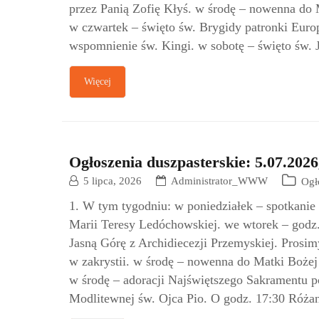
przez Panią Zofię Kłyś. w środę – nowenna do 
w czwartek – święto św. Brygidy patronki Euro
wspomnienie św. Kingi. w sobotę – święto św. 
Więcej
Ogłoszenia duszpasterskie: 5.07.2026
5 lipca, 2026
Administrator_WWW
Ogł
1. W tym tygodniu: w poniedziałek – spotkani
Marii Teresy Ledóchowskiej. we wtorek – godz
Jasną Górę z Archidiecezji Przemyskiej. Prosimy
w zakrystii. w środę – nowenna do Matki Bożej
w środę – adoracji Najświętszego Sakramentu p
Modlitewnej św. Ojca Pio. O godz. 17:30 Różan