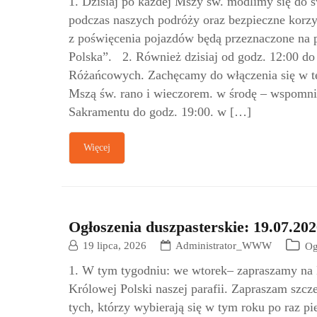
1. Dzisiaj po każdej Mszy św. modlimy się do 
podczas naszych podróży oraz bezpieczne korzy
z poświęcenia pojazdów będą przeznaczone na
Polska”. 2. Również dzisiaj od godz. 12:00 d
Różańcowych. Zachęcamy do włączenia się w t
Mszą św. rano i wieczorem. w środę – wspomnie
Sakramentu do godz. 19:00. w […]
Więcej
Ogłoszenia duszpasterskie: 19.07.202
19 lipca, 2026
Administrator_WWW
Og
1. W tym tygodniu: we wtorek– zapraszamy na M
Królowej Polski naszej parafii. Zapraszam szcz
tych, którzy wybierają się w tym roku po raz 