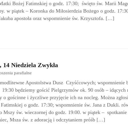
Matki Bożej Fatimskiej o godz. 17:30; święto św. Marii Mag
py. w piątek – Koronka do Miłosierdzia Bożego o godz. 17:3
Jakuba apostoła oraz wspomnienie św. Krzysztofa. […]
, 14 Niedziela Zwykła
oszenia parafialne
e modlitewne Apostolstwa Dusz Czyśćcowych; wspomnienie b
. 19:30 będziemy gościć Pielgrzymów ok. 90 osób – idących 
 o gościnne i życzliwe przyjęcie ich na nocleg. Można zgłosi
 Fatimskiej o godz. 17:30; wspomnienie św. Jana z Dukli. ró
o Mszy św. wieczornej do godz. 19:00. w piątek – spotkani
iec, Msza św. z adoracją i odczytaniem próśb […]