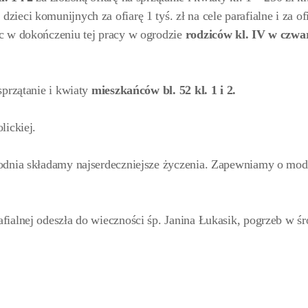
eci komunijnych za ofiarę 1 tyś. zł na cele parafialne i za of
c w dokończeniu tej pracy w ogrodzie
rodziców kl. IV w czwa
sprzątanie i kwiaty
mieszkańców bl. 52 kl. 1 i 2.
lickiej.
odnia składamy najserdeczniejsze życzenia. Zapewniamy o modl
ialnej odeszła do wieczności śp. Janina Łukasik, pogrzeb w śr