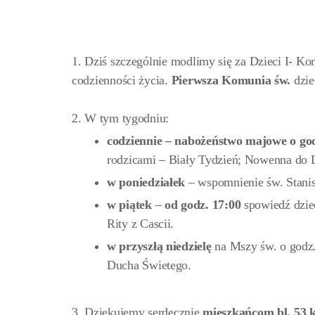
1. Dziś szczególnie modlimy się za Dzieci I- K
codzienności życia.
Pierwsza Komunia św.
dzie
2. W tym tygodniu:
codziennie – nabożeństwo majowe o go
rodzicami – Biały Tydzień; Nowenna do D
w poniedziałek
– wspomnienie św. Stani
w piątek
–
od godz. 17:00
spowiedź dzie
Rity z Cascii.
w przyszłą niedzielę
na Mszy św. o godz.
Ducha Świetego.
3. Dziękujemy serdecznie
mieszkańcom bl.
53 k