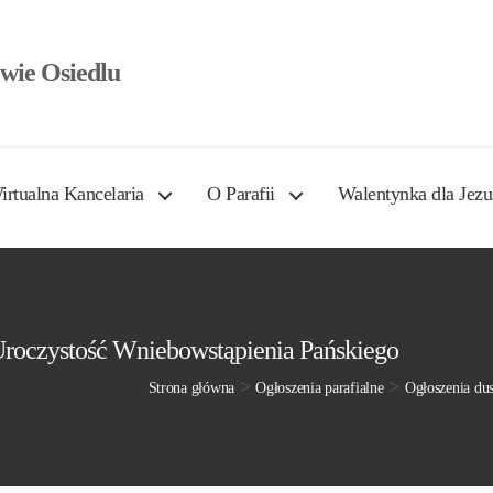
wie Osiedlu
irtualna Kancelaria
O Parafii
Walentynka dla Jezu
 Uroczystość Wniebowstąpienia Pańskiego
>
>
Strona główna
Ogłoszenia parafialne
Ogłoszenia du