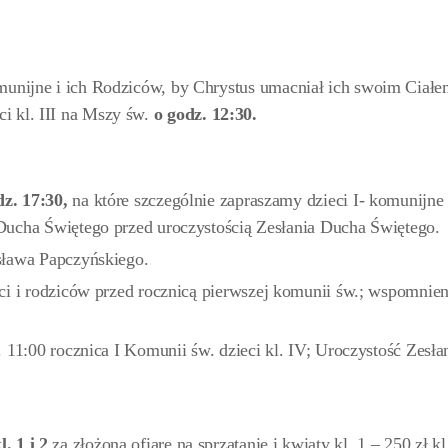
omunijne i ich Rodziców, by Chrystus umacniał ich swoim Ciał
ci kl. III na Mszy św.
o godz. 12:30.
dz. 17:30,
na które szczególnie zapraszamy dzieci I- komunijne
ucha Świętego przed uroczystością Zesłania Ducha Świętego.
sława Papczyńskiego.
ci i rodziców przed rocznicą pierwszej komunii św.; wspomnien
 11:00 rocznica I Komunii św. dzieci kl. IV; Uroczystość Zesła
l. 1 i 2
za złożoną ofiarę na sprzątanie i kwiaty kl. 1 – 250 zł kl