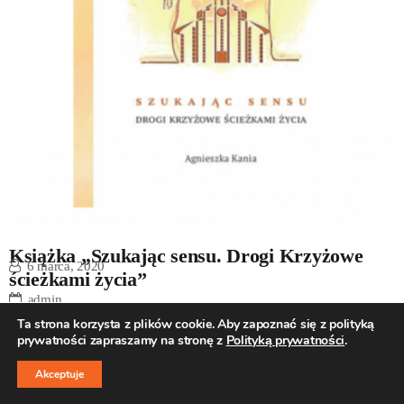
Książka „Szukając sensu. Drogi Krzyżowe
6 marca, 2020
ścieżkami życia”
admin
Ta strona korzysta z plików cookie. Aby zapoznać się z polityką
Aktualności
prywatności zapraszamy na stronę z
Polityką prywatności
.
↑
Akceptuje
Książka „Szukając sensu. Drogi Krzyżowe ścieżkami życia”