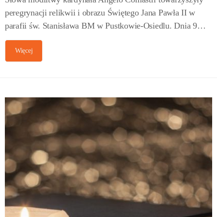
peregrynacji relikwii i obrazu Świętego Jana Pawła II w
parafii św. Stanisława BM w Pustkowie-Osiedlu. Dnia 9…
Więcej