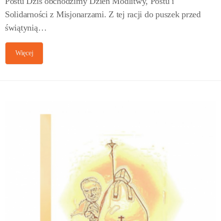
Postu Dziś obchodzimy Dzień Modlitwy, Postu i
Solidarności z Misjonarzami. Z tej racji do puszek przed
świątynią…
Więcej