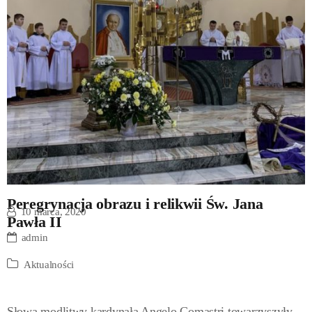
Peregrynacja obrazu i relikwii Św. Jana
10 marca, 2020
Pawła II
admin
Aktualności
Słowa modlitwy kardynała Angelo Comastri towarzyszyły