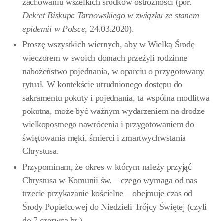
zachowaniu wszelkich środków ostrożności (por.
Dekret Biskupa Tarnowskiego w związku ze stanem
epidemii w Polsce
, 24.03.2020).
Proszę wszystkich wiernych, aby w Wielką Środę
wieczorem w swoich domach przeżyli rodzinne
nabożeństwo pojednania, w oparciu o przygotowany
rytuał. W kontekście utrudnionego dostępu do
sakramentu pokuty i pojednania, ta wspólna modlitwa
pokutna, może być ważnym wydarzeniem na drodze
wielkopostnego nawrócenia i przygotowaniem do
świętowania męki, śmierci i zmartwychwstania
Chrystusa.
Przypominam, że okres w którym należy przyjąć
Chrystusa w Komunii św. – czego wymaga od nas
trzecie przykazanie kościelne – obejmuje czas od
Środy Popielcowej do Niedzieli Trójcy Świętej (czyli
do 7 czerwca br.).