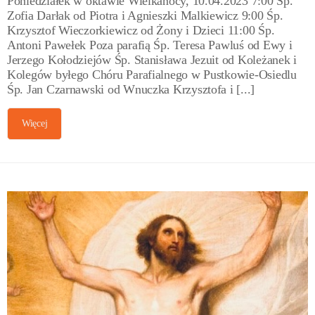
Poniedziałek w oktawie Wielkanocy, 10.04.2023 7:00 Śp.
Zofia Darłak od Piotra i Agnieszki Malkiewicz 9:00 Śp.
Krzysztof Wieczorkiewicz od Żony i Dzieci 11:00 Śp.
Antoni Pawełek Poza parafią Śp. Teresa Pawluś od Ewy i
Jerzego Kołodziejów Śp. Stanisława Jezuit od Koleżanek i
Kolegów byłego Chóru Parafialnego w Pustkowie-Osiedlu
Śp. Jan Czarnawski od Wnuczka Krzysztofa i [...]
Więcej