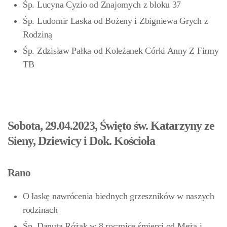
Śp. Lucyna Cyzio od Znajomych z bloku 37
Śp. Ludomir Laska od Bożeny i Zbigniewa Grych z
Rodziną
Śp. Zdzisław Pałka od Koleżanek Córki Anny Z Firmy
TB
Sobota, 29.04.2023, Święto św. Katarzyny ze
Sieny, Dziewicy i Dok. Kościoła
Rano
O łaskę nawrócenia biednych grzeszników w naszych
rodzinach
Śp. Danuta Różak w 8 rocznicę śmierci od Męża i