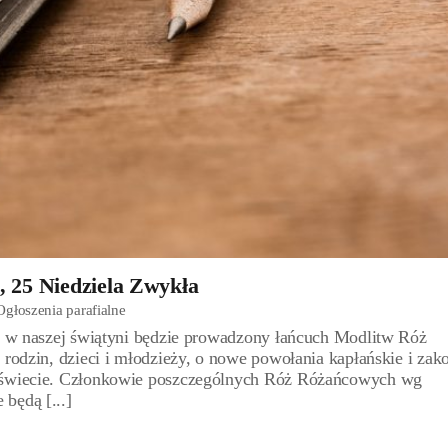
, 25 Niedziela Zwykła
Ogłoszenia parafialne
00 w naszej świątyni będzie prowadzony łańcuch Modlitw Róż
 rodzin, dzieci i młodzieży, o nowe powołania kapłańskie i zak
m świecie. Członkowie poszczególnych Róż Różańcowych wg
będą [...]