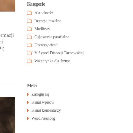
Kategorie
Aktualności
Intencje mszalne
Modlitwy
ormacji
Ogłoszenia parafialne
ej
Uncategorized
tę
V Synod Diecezji Tarnowskiej
Walentynka dla Jezusa
Meta
Zaloguj się
Kanał wpisów
Kanał komentarzy
WordPress.org