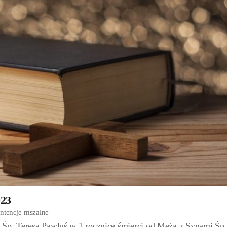
023
Intencje mszalne
 Śp. Teresa Pawluś w 1 rocznicę śmierci od Męża z Synami Śp.