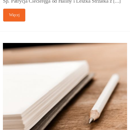
Śp. Patrycja Ciecieręga od Haliny i Leszka Strzałka z [...]
Więcej