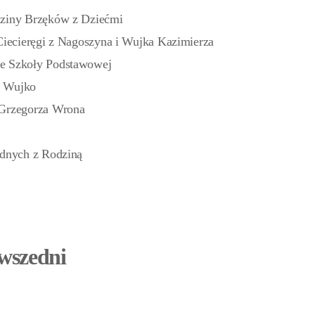
dziny Brzęków z Dziećmi
 Ciecieręgi z Nagoszyna i Wujka Kazimierza
ze Szkoły Podstawowej
y Wujko
 Grzegorza Wrona
udnych z Rodziną
owszedni