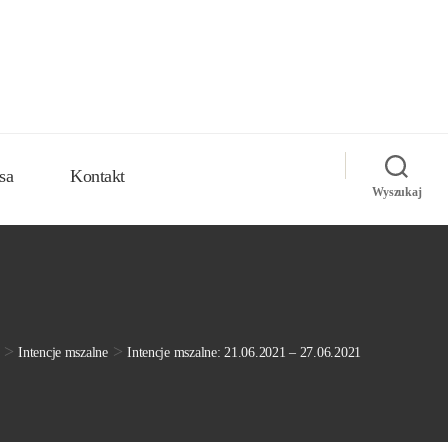
sa
Kontakt
Wyszukaj
>
>
Intencje mszalne
Intencje mszalne: 21.06.2021 – 27.06.2021