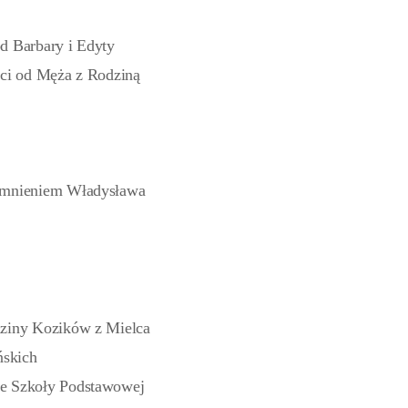
d Barbary i Edyty
rci od Męża z Rodziną
pomnieniem Władysława
dziny Kozików z Mielca
ńskich
ze Szkoły Podstawowej