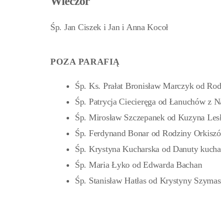
Wieczór
Śp. Jan Ciszek i Jan i Anna Kocoł
POZA PARAFIĄ
Śp. Ks. Prałat Bronisław Marczyk od Ro
Śp. Patrycja Ciecieręga od Łanuchów z 
Śp. Mirosław Szczepanek od Kuzyna Les
Śp. Ferdynand Bonar od Rodziny Orkisz
Śp. Krystyna Kucharska od Danuty kuchar
Śp. Maria Łyko od Edwarda Bachan
Śp. Stanisław Hatłas od Krystyny Szyma