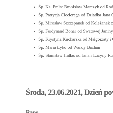
Śp. Ks. Prałat Bronisław Marczyk od Ro
Śp. Patrycja Ciecieręga od Dziadka Jana
Śp. Mirosław Szczepanek od Koleżanek 
Śp. Ferdynand Bonar od Swatowej Janin
Śp. Krystyna Kucharska od Małgorzaty i
Śp. Maria Łyko od Wandy Bachan
Śp. Stanisław Hatłas od Jana i Lucyny R
Środa, 23.06.2021, Dzień p
Rano