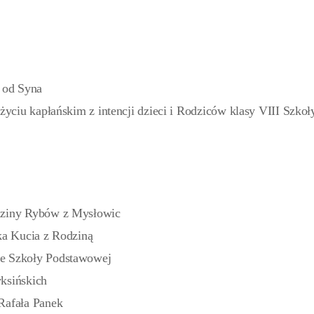
i od Syna
życiu kapłańskim z intencji dzieci i Rodziców klasy VIII Szkoł
odziny Rybów z Mysłowic
ka Kucia z Rodziną
ze Szkoły Podstawowej
ksińskich
Rafała Panek