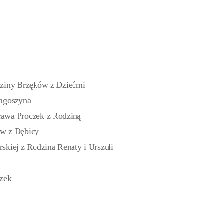
dziny Brzęków z Dziećmi
Nagoszyna
ława Proczek z Rodziną
ów z Dębicy
skiej z Rodzina Renaty i Urszuli
szek