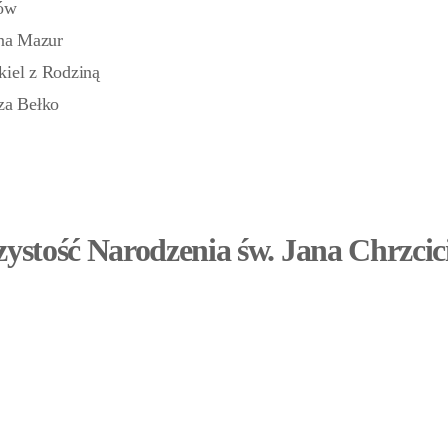
nów
na Mazur
kiel z Rodziną
za Bełko
zystość Narodzenia św. Jana Chrzcic