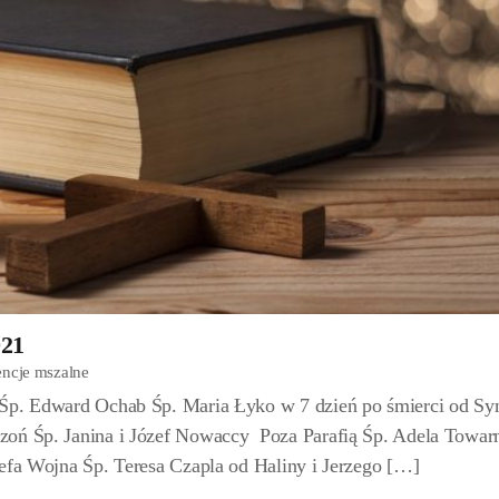
021
encje mszalne
 Śp. Edward Ochab Śp. Maria Łyko w 7 dzień po śmierci od Sy
zoń Śp. Janina i Józef Nowaccy Poza Parafią Śp. Adela Towar
zefa Wojna Śp. Teresa Czapla od Haliny i Jerzego […]