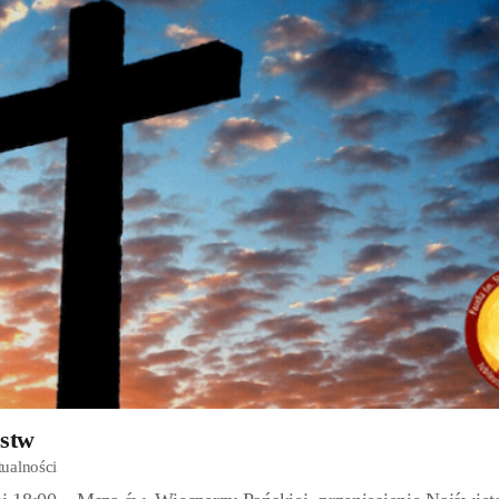
ństw
ualności