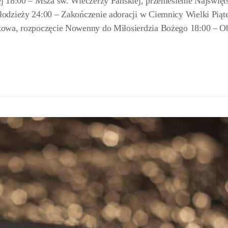
 18:00 – Msza św. Wieczerzy Pańskiej, przeniesienie Najświęt
odzieży 24:00 – Zakończenie adoracji w Ciemnicy Wielki Piąt
żowa, rozpoczęcie Nowenny do Miłosierdzia Bożego 18:00 – O