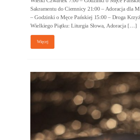
Wielki Czwartek 7:00 – Godzinki o Męce Pańskiej
Sakramentu do Ciemnicy 21:00 – Adoracja dla Mł
– Godzinki o Męce Pańskiej 15:00 – Droga Krzy
Wielkiego Piątku: Liturgia Słowa, Adoracja […]
Więcej