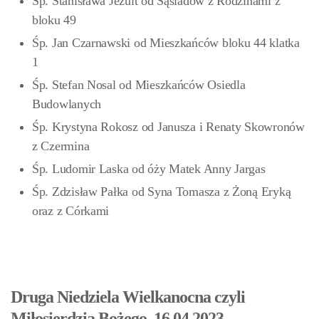
Śp. Stanisława Jezuit od Sąsiadów z Rodzinami z
bloku 49
Śp. Jan Czarnawski od Mieszkańców bloku 44 klatka
1
Śp. Stefan Nosal od Mieszkańców Osiedla
Budowlanych
Śp. Krystyna Rokosz od Janusza i Renaty Skowronów
z Czermina
Śp. Ludomir Laska od óży Matek Anny Jargas
Śp. Zdzisław Pałka od Syna Tomasza z Żoną Eryką
oraz z Córkami
Druga Niedziela Wielkanocna czyli
Miłosierdzia Bożego, 16.04.2023