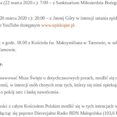
ela (22 marca 2020 r.): 7:00 – z Sanktuarium Miłosierdzia Boże
20 marca 2020 r.): 20:00 – z Jasnej Góry w intencji ustania epi
le YouTube dostępnym
www.episkopat.pl
.
ek o godz. 18.00 z Kościoła św. Maksymiliana w Tarnowie, w so
Tarnowie.
y.
prawować Msze Święte o dotychczasowych porach, modlić się 
mii, w intencji osób chorych oraz tych, którzy się nimi opiekuj
o pokój serc i łaskę nawrócenia.
ości z całym Kościołem Polskim modlić się w tych intencjach 
 łącząc się poprzez Diecezjalne Radio RDN Małopolska (103,6