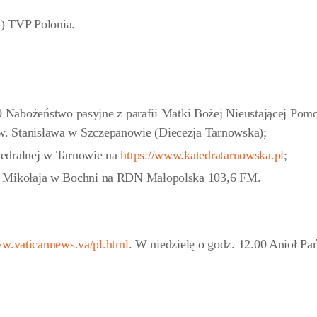
) TVP Polonia.
Nabożeństwo pasyjne z parafii Matki Bożej Nieustającej Pom
św. Stanisława w Szczepanowie (Diecezja Tarnowska);
atedralnej w Tarnowie na
https://www.katedratarnowska.pl
;
św. Mikołaja w Bochni na RDN Małopolska 103,6 FM.
ww.vaticannews.va/pl.html
. W niedzielę o godz. 12.00 Anioł Pań