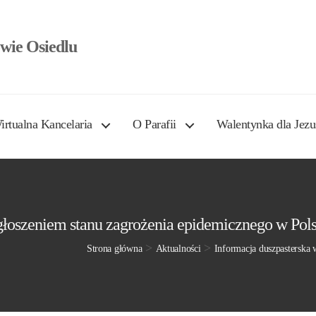
wie Osiedlu
irtualna Kancelaria
O Parafii
Walentynka dla Jezu
głoszeniem stanu zagrożenia epidemicznego w Pol
>
>
Strona główna
Aktualności
Informacja duszpasterska 