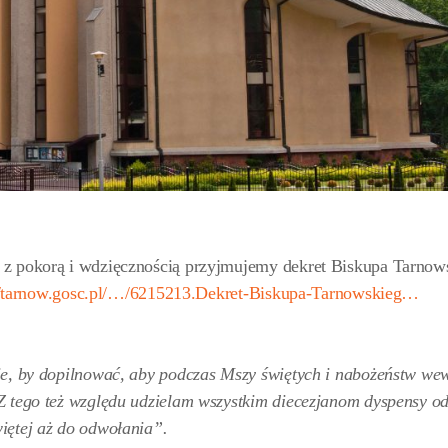
 z pokorą i wdzięcznością przyjmujemy dekret Biskupa Tarnow
//tarnow.gosc.pl/…/6215213.Dekret-Biskupa-Tarnowskieg…
ie, by dopilnować, aby podczas Mszy świętych i nabożeństw we
Z tego też względu udzielam wszystkim diecezjanom dyspensy o
iętej aż do odwołania”.