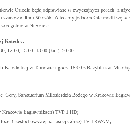
tkowie Osiedlu będą odprawiane w zwyczajnych porach, z uży
 uszanować limit 50 osób. Zalecamy jednocześnie modlitwę w r
szczególnie w Niedziele.
ej Katedry:
30, 12.00, 15.00, 18.00 (łac.), 20.00
iki Katedralnej w Tarnowie i godz. 18:00 z Bazyliki św. Mikoła
nej Góry, Sanktuarium Miłosierdzia Bożego w Krakowie Łagiew
 w Krakowie Łagiewnikach) TVP 1 HD;
Bożej Częstochowskiej na Jasnej Górze) TV TRWAM;