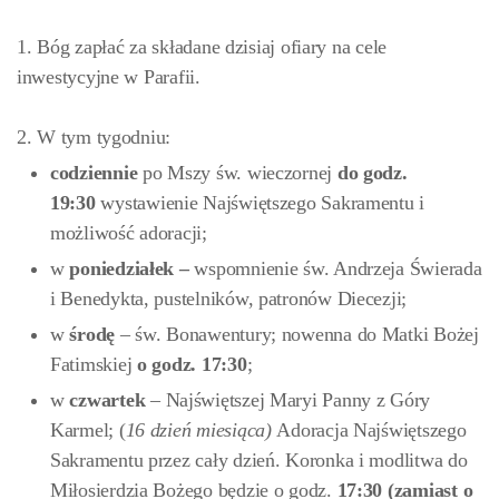
1. Bóg zapłać za składane dzisiaj ofiary na cele
inwestycyjne w Parafii.
2. W tym tygodniu:
codziennie
po Mszy św. wieczornej
do godz.
19:30
wystawienie Najświętszego Sakramentu i
możliwość adoracji;
w
poniedziałek –
wspomnienie św. Andrzeja Świerada
i Benedykta, pustelników, patronów Diecezji;
w
środę
– św. Bonawentury; nowenna do Matki Bożej
Fatimskiej
o godz. 17:30
;
w
czwartek
– Najświętszej Maryi Panny z Góry
Karmel; (
16 dzień miesiąca)
Adoracja Najświętszego
Sakramentu przez cały dzień. Koronka i modlitwa do
Miłosierdzia Bożego będzie o godz.
17:30 (zamiast o