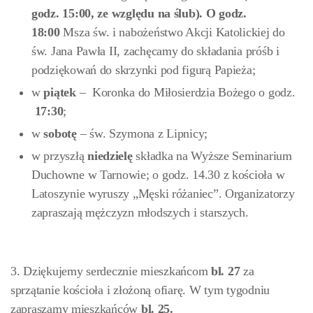
godz. 15:00, ze względu na ślub). O godz.
18:00
Msza św. i nabożeństwo Akcji Katolickiej do
św. Jana Pawła II, zachęcamy do składania próśb i
podziękowań do skrzynki pod figurą Papieża;
w
piątek
– Koronka do Miłosierdzia Bożego o godz.
17:30
;
w
sobotę
– św. Szymona z Lipnicy;
w przyszłą
niedzielę
składka na Wyższe Seminarium
Duchowne w Tarnowie; o godz. 14.30 z kościoła w
Latoszynie wyruszy „Męski różaniec”. Organizatorzy
zapraszają mężczyzn młodszych i starszych.
3. Dziękujemy serdecznie mieszkańcom
bl. 27
za
sprzątanie kościoła i złożoną ofiarę. W tym tygodniu
zapraszamy mieszkańców
bl. 25.