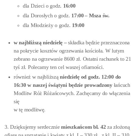
dla Dzieci o godz.
16:00
dla Dorosłych o godz.
17:00
– Msza św.
dla Młodzieży o godz.
19:00
w najbliższą niedzielę
–
składka będzie przeznaczona
na pokrycie kosztów ogrzewania kościoła. W lutym
zebrano na ogrzewanie 8600 zł. Ostatni rachunek to 21
tyś zł. Polecamy ten cel waszej ofiarności.
również w najbliższą
niedzielę
od godz. 12:00 do
16:30
w naszej świątyni będzie prowadzony
łańcuch
Modlitw Róż Różańcowych. Zachęcamy do włączenia
się
w tę modlitwę.
3. Dziękujemy serdecznie
mieszkańcom bl. 42
za złożoną
ofiarę na sprzątanie i kwiaty z kl. I – 330 zł , z kl. II – 310