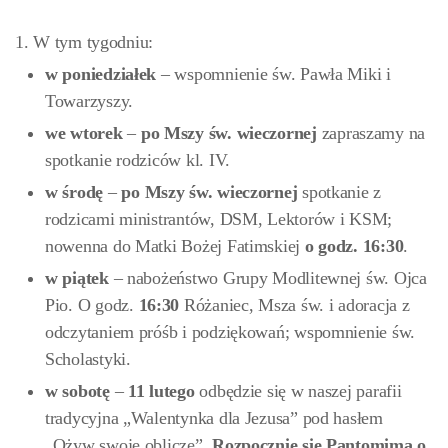
1. W tym tygodniu:
w poniedziałek
– wspomnienie św. Pawła Miki i
Towarzyszy.
we
wtorek
–
po Mszy św. wieczornej
zapraszamy na
spotkanie rodziców kl. IV.
w środę
–
po Mszy św. wieczornej
spotkanie z
rodzicami ministrantów, DSM, Lektorów i KSM;
nowenna do Matki Bożej Fatimskiej
o godz. 16:30
.
w piątek
– nabożeństwo Grupy Modlitewnej św. Ojca
Pio. O godz.
16:30
Różaniec, Msza św. i adoracja z
odczytaniem próśb i podziękowań; wspomnienie św.
Scholastyki.
w sobotę
–
11 lutego
odbędzie się w naszej parafii
tradycyjna „Walentynka dla Jezusa” pod hasłem
„Ożyw swoje oblicze”.
Rozpocznie się Pantomimą o