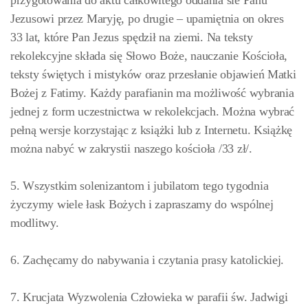
przygotowania do aktu całkowitego oddania sie Panu
Jezusowi przez Maryję, po drugie – upamiętnia on okres
33 lat, które Pan Jezus spędził na ziemi. Na teksty
rekolekcyjne składa się Słowo Boże, nauczanie Kościoła,
teksty świętych i mistyków oraz przesłanie objawień Matki
Bożej z Fatimy. Każdy parafianin ma możliwość wybrania
jednej z form uczestnictwa w rekolekcjach. Można wybrać
pełną wersje korzystając z książki lub z Internetu. Książkę
można nabyć w zakrystii naszego kościoła /33 zł/.
5. Wszystkim solenizantom i jubilatom tego tygodnia
życzymy wiele łask Bożych i zapraszamy do wspólnej
modlitwy.
6. Zachęcamy do nabywania i czytania prasy katolickiej.
7. Krucjata Wyzwolenia Człowieka w parafii św. Jadwigi