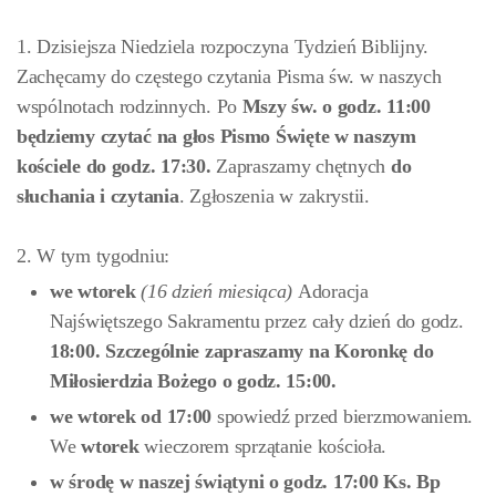
1. Dzisiejsza Niedziela rozpoczyna Tydzień Biblijny.
Zachęcamy do częstego czytania Pisma św. w naszych
wspólnotach rodzinnych. Po
Mszy św. o godz. 11:00
będziemy czytać na głos Pismo Święte w naszym
kościele do godz. 17:30.
Zapraszamy chętnych
do
słuchania i czytania
. Zgłoszenia w zakrystii.
2. W tym tygodniu:
we wtorek
(
16 dzień miesiąca)
Adoracja
Najświętszego Sakramentu przez cały dzień do godz.
18:00.
Szczególnie zapraszamy na Koronkę do
Miłosierdzia Bożego o godz. 15:00
.
we
wtorek
od 17:00
spowiedź przed bierzmowaniem.
We
wtorek
wieczorem sprzątanie kościoła.
w
środę
w naszej świątyni o godz. 17:00 Ks. Bp