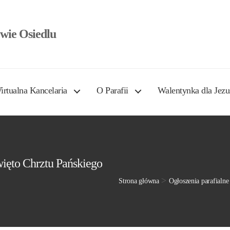
wie Osiedlu
irtualna Kancelaria
O Parafii
Walentynka dla Jezu
więto Chrztu Pańskiego
>
Strona główna
Ogłoszenia parafialne