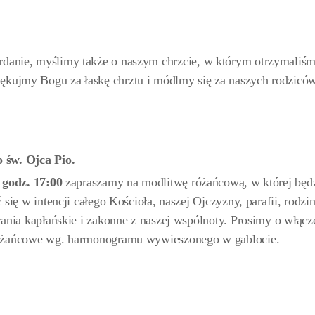
ordanie, myślimy także o naszym chrzcie, w którym otrzymaliś
iękujmy Bogu za łaskę chrztu i módlmy się za naszych rodziców
 św. Ojca Pio.
 godz. 17:00
zapraszamy na modlitwę różańcową, w której bę
się w intencji całego Kościoła, naszej Ojczyzny, parafii, rodzin
ania kapłańskie i zakonne z naszej wspólnoty. Prosimy o włącze
różańcowe wg. harmonogramu wywieszonego w gablocie.