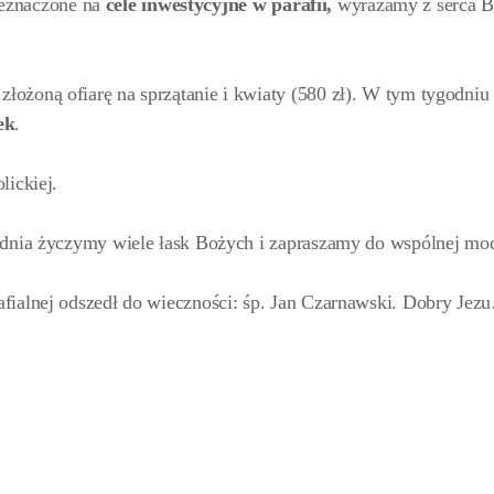
rzeznaczone na
cele inwestycyjne w parafii,
wyrażamy z serca 
 złożoną ofiarę na sprzątanie i kwiaty (580 zł). W tym tygodniu
ek
.
lickiej.
odnia życzymy wiele łask Bożych i zapraszamy do wspólnej mod
fialnej odszedł do wieczności: śp. Jan Czarnawski. Dobry Jez