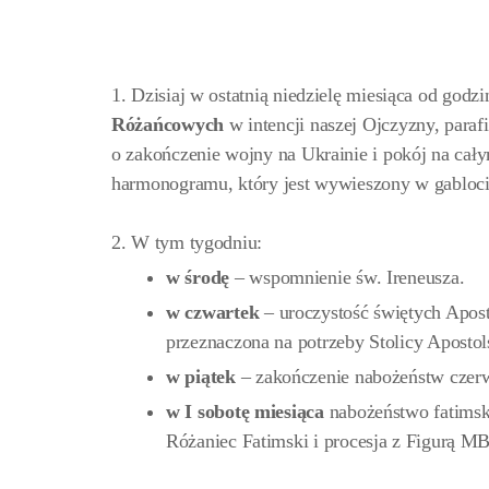
1. Dzisiaj w ostatnią niedzielę miesiąca od godz
Różańcowych
w intencji naszej Ojczyzny, parafi
o zakończenie wojny na Ukrainie i pokój na ca
harmonogramu, który jest wywieszony w gabloci
2. W tym tygodniu:
w środę
– wspomnienie św. Ireneusza.
w czwartek
– uroczystość świętych Apost
przeznaczona na potrzeby Stolicy Apostols
w
piątek
– zakończenie nabożeństw czer
w I sobotę miesiąca
nabożeństwo fatimsk
Różaniec Fatimski i procesja z Figurą M