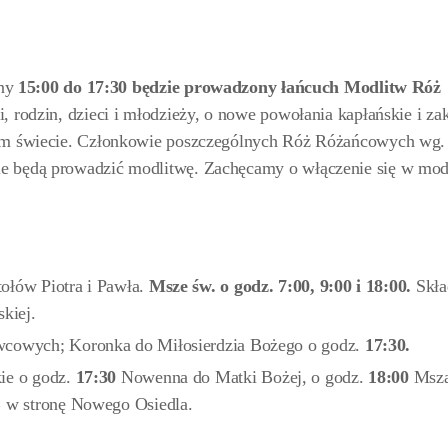
iny
15:00 do 17:30
będzie prowadzony łańcuch Modlitw Róż
i, rodzin, dzieci i młodzieży, o nowe powołania kapłańskie i za
łym świecie. Członkowie poszczególnych Róż Różańcowych wg.
e będą prowadzić modlitwę. Zachęcamy o włączenie się w mod
ołów Piotra i Pawła.
Msze św. o godz. 7:00, 9:00 i 18:00
.
Skła
kiej.
wcowych; Koronka do Miłosierdzia Bożego o godz.
17:30.
ie o godz.
17:30
Nowenna do Matki Bożej, o godz.
18:00
Msza
B w stronę Nowego Osiedla.