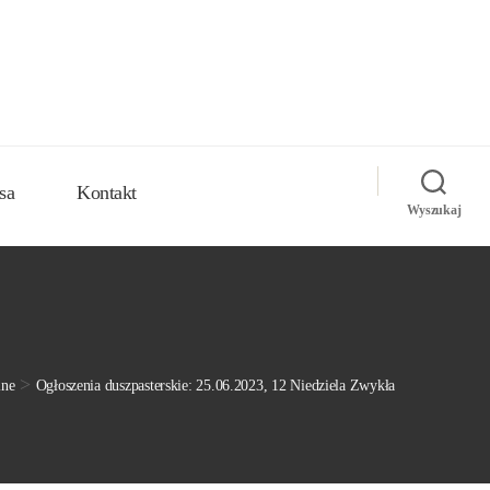
sa
Kontakt
Wyszukaj
>
lne
Ogłoszenia duszpasterskie: 25.06.2023, 12 Niedziela Zwykła