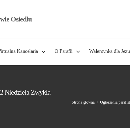
wie Osiedlu
irtualna Kancelaria
O Parafii
Walentynka dla Jezu
12 Niedziela Zwykła
>
Strona główna
Ogłoszenia parafia