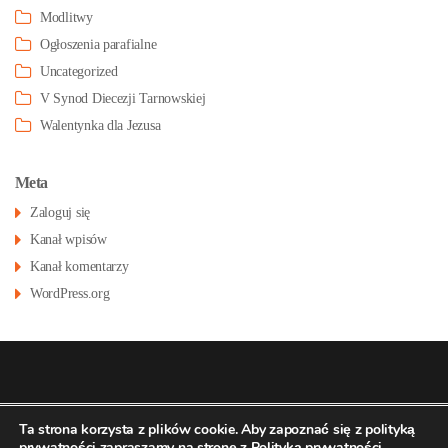
Modlitwy
Ogłoszenia parafialne
Uncategorized
V Synod Diecezji Tarnowskiej
Walentynka dla Jezusa
Meta
Zaloguj się
Kanał wpisów
Kanał komentarzy
WordPress.org
© 2026
Konatsu.pl
dla
Parafia św Stanisława
Polityka
Ta strona korzysta z plików cookie. Aby zapoznać się z polityką
prywatności zapraszamy na stronę z
Polityką prywatności
.
prywatności