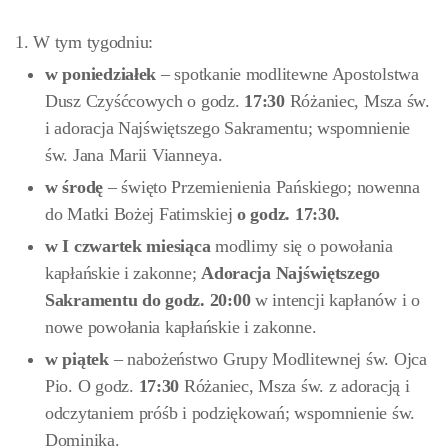
1. W tym tygodniu:
w poniedziałek
– spotkanie modlitewne Apostolstwa
Dusz Czyśćcowych o godz.
17:30
Różaniec, Msza św.
i adoracja Najświętszego Sakramentu; wspomnienie
św. Jana Marii Vianneya.
w
środę
– święto Przemienienia Pańskiego; nowenna
do Matki Bożej Fatimskiej
o godz. 17:30.
w I czwartek miesiąca
modlimy się o powołania
kapłańskie i zakonne;
Adoracja Najświętszego
Sakramentu do godz. 20:00
w intencji kapłanów i o
nowe powołania kapłańskie i zakonne.
w
piątek
– nabożeństwo Grupy Modlitewnej św. Ojca
Pio. O godz.
17:30
Różaniec, Msza św. z adoracją i
odczytaniem próśb i podziękowań; wspomnienie św.
Dominika.