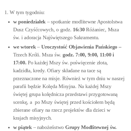
1. W tym tygodniu:
w poniedziałek
– spotkanie modlitewne Apostolstwa
Dusz Czyśćcowych, o godz.
16:30
Różaniec, Msza
św. i adoracja Najświętszego Sakramentu.
we wtorek
–
Uroczystość Objawienia Pańskiego –
Trzech Króli. Msza św.
godz.
7:00, 9:00, 11:00 i
17:00.
Po każdej Mszy św. poświęcenie złota,
kadzidła, kredy. Ofiary składane na tace są
przeznaczone na misje. Również w tym dniu w naszej
parafii będzie Kolęda Misyjna. Na każdej Mszy
świętej grupa kolędnicza przedstawi przygotowaną
scenkę, a po Mszy świętej przed kościołem będą
zbierane ofiary na rzecz projektów dla dzieci w
krajach misyjnych.
w piątek
– nabożeństwo
Grupy Modlitewnej św.