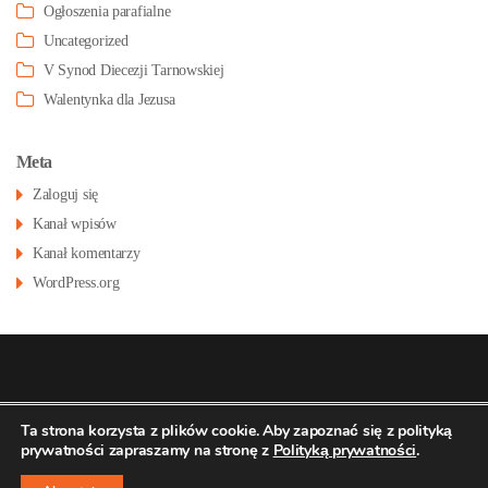
Ogłoszenia parafialne
Uncategorized
V Synod Diecezji Tarnowskiej
Walentynka dla Jezusa
Meta
Zaloguj się
Kanał wpisów
Kanał komentarzy
WordPress.org
© 2026
Konatsu.pl
dla
Parafia św Stanisława
Polityka
Ta strona korzysta z plików cookie. Aby zapoznać się z polityką
prywatności zapraszamy na stronę z
Polityką prywatności
.
prywatności
BM w Pustkowie Osiedlu
↑