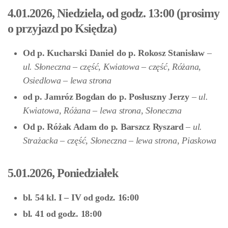
4.01.2026, Niedziela, od godz. 13:00 (prosimy
o przyjazd po Księdza)
Od p. Kucharski Daniel do p. Rokosz Stanisław
–
ul. Słoneczna –
część
, Kwiatowa –
część
, Różana,
Osiedlowa –
lewa strona
od p. Jamróz Bogdan do p. Posłuszny Jerzy
–
ul.
Kwiatowa, Różana –
lewa strona
, Słoneczna
Od p. Różak Adam do p. Barszcz Ryszard
– ul.
Strażacka –
część
, Słoneczna –
lewa strona
, Piaskowa
5.01.2026, Poniedziałek
bl. 54 kl. I – IV od godz. 16:00
bl. 41 od godz. 18:00