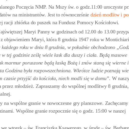
alanego Poczęcia NMP. Na Mszy św. o godz.11:00 uroczyste pr
atów na ministrantów. Jest to równocześnie
dzień modlitw i p
tej racji zbiórka do puszek na Fundusz Pomocy Kościołowi.
ajświętszej Maryi Panny w godzinach od 12.00 do 13.00 przyp
a z objawieniem Maryi, która 8 grudnia 1947 roku w Montichiar
y każdego roku w dniu 8 grudnia, w południe obchodzono „God
 w tej godzinie ześlę wiele łask dla duszy i ciała. Będą masowe
ak marmur poruszone będą łaską Bożą i znów staną się wierne i
 ta Godzina była rozpowszechniona. Wkrótce ludzie poznają wie
tym czasie przyjść do kościoła, niech modli się w domu”.
W nasz
 przez młodzież. Zapraszamy do wspólnej modlitwy 8 grudnia,
alnej.
my na wspólne granie w nowoczesne gry planszowe. Zachęcamy
dzinami. Wspólne granie rozpocznie się o godz. 15:00 w naszej
we wtorek – św. Franciszka Ksawerego, w środę – św. Barbarę