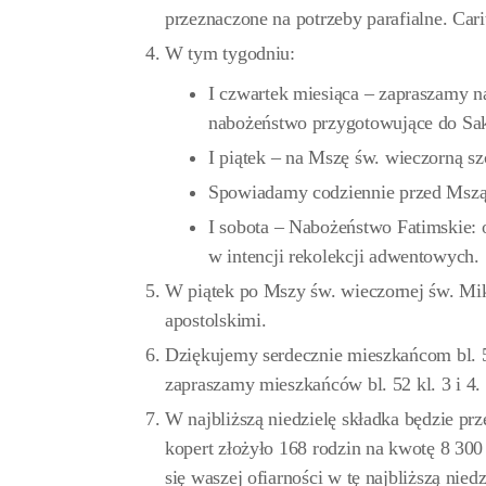
przeznaczone na potrzeby parafialne. Cari
W tym tygodniu:
I czwartek miesiąca – zapraszamy n
nabożeństwo przygotowujące do Sa
I piątek – na Mszę św. wieczorną sz
Spowiadamy codziennie przed Mszą ś
I sobota – Nabożeństwo Fatimskie: 
w intencji rekolekcji adwentowych.
W piątek po Mszy św. wieczornej św. Miko
apostolskimi.
Dziękujemy serdecznie mieszkańcom bl. 52 
zapraszamy mieszkańców bl. 52 kl. 3 i 4.
W najbliższą niedzielę składka będzie prz
kopert złożyło 168 rodzin na kwotę 8 30
się waszej ofiarności w tę najbliższą niedz