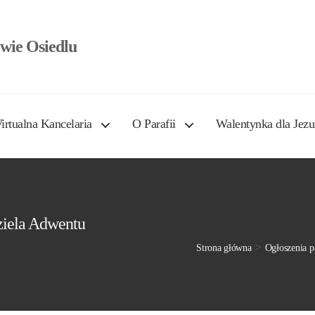
wie Osiedlu
irtualna Kancelaria
O Parafii
Walentynka dla Jezu
dziela Adwentu
>
Strona główna
Ogłoszenia p