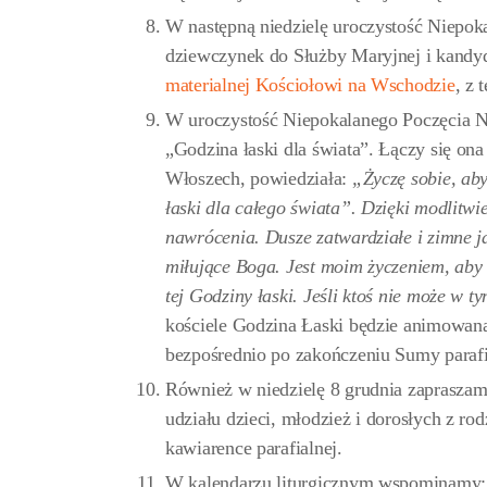
W następną niedzielę uroczystość Niepok
dziewczynek do Służby Maryjnej i kandyd
materialnej Kościołowi na Wschodzie
, z 
W uroczystość Niepokalanego Poczęcia N
„Godzina łaski dla świata”. Łączy się on
Włoszech, powiedziała:
„Życzę sobie, ab
łaski dla całego świata”. Dzięki modlitwie
nawrócenia. Dusze zatwardziałe i zimne j
miłujące Boga. Jest moim życzeniem, aby
tej Godziny łaski. Jeśli ktoś nie może w 
kościele Godzina Łaski będzie animowana
bezpośrednio po zakończeniu Sumy parafi
Również w niedzielę 8 grudnia zaprasza
udziału dzieci, młodzież i dorosłych z ro
kawiarence parafialnej.
W kalendarzu liturgicznym wspominamy: 