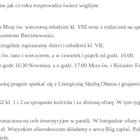
tas jak co roku rozprowadza świece wigilijne.
a Mszę św. wieczorną młodzież kl. VIII wraz z rodzicami na sp
kramentu Bierzmowania;
czególnie zapraszamy dzieci i młodzież kl. VII;
w. rano i wieczorem, a w czwartek i piątek od godz. 16:00;
o godz.16:30 Nowenna, a o godz. 17:00 Msza św. i Różaniec F
łaj pragnie spotkać się z Liturgiczną Służbą Ołtarza i grupami
kl. 1 i 2 za sprzątanie kościoła i za złożoną ofiarę. W tym ty
eznaczona na cele inwestycyjne w parafii. W listopadzie ofiary 
0 zł. Wszystkim ofiarodawcom składamy z serca Bóg zapłać. P
ielę.