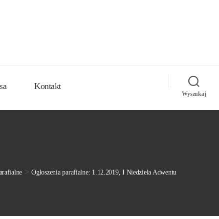
sa
Kontakt
Wyszukaj
>
arafialne
Ogłoszenia parafialne: 1.12.2019, I Niedziela Adwentu