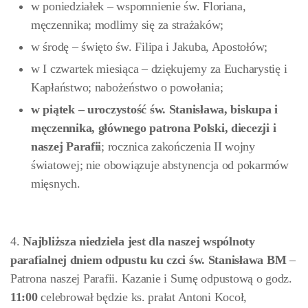
w poniedziałek – wspomnienie św. Floriana,
męczennika; modlimy się za strażaków;
w środę – święto św. Filipa i Jakuba, Apostołów;
w I czwartek miesiąca – dziękujemy za Eucharystię i
Kapłaństwo; nabożeństwo o powołania;
w piątek – uroczystość św. Stanisława, biskupa i
męczennika, głównego patrona Polski, diecezji i
naszej Parafii
; rocznica zakończenia II wojny
światowej; nie obowiązuje abstynencja od pokarmów
mięsnych.
4.
Najbliższa
niedziela jest dla naszej wspólnoty
parafialnej dniem
odpustu ku czci św. Stanisława BM
–
Patrona naszej Parafii. Kazanie i Sumę odpustową o godz.
11:00
celebrował będzie ks. prałat Antoni Kocoł,