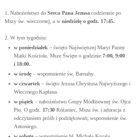
1. Nabożeństwo do
Serca Pana Jezusa
codziennie po
Mszy św. wieczornej, a w
niedzielę o godz.
17:45.
2. W tym tygodniu:
w poniedziałek
– święto Najświętszej Maryi Panny
Matki Kościoła. Msze Święte o godzinie
7:00, 9:00
i
18:00.
w środę
– wspomnienie św. Barnaby.
w
czwartek
– święto Jezusa Chrystusa Najwyższego i
Wiecznego Kapłana.
w piątek
– nabożeństwo Grupy Modlitewnej św. Ojca
Pio. O godz.
17:30
Różaniec, Msza św. i adoracja z
odczytaniem próśb i podziękowań; wspomnienie św.
Antoniego.
w sobotę
– wspomnienie bł. Michała Kozala.