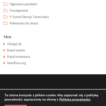
Ogłoszenia parafialne
Uncategorized
V Synod Diecezji Tarnowskiej
Walentynka dla Jezusa
Meta
Zaloguj się
Kanał wpisów
Kanał komentarzy
WordPress.org
© 2026
Konatsu.pl
dla
Parafia św Stanisława
Polityka
Ta strona korzysta z plików cookie. Aby zapoznać się z polityką
prywatności zapraszamy na stronę z
Polityką prywatności
.
prywatności
BM w Pustkowie Osiedlu
↑