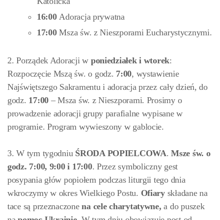
Katolicka
16:00
Adoracja prywatna
17:00
Msza św. z Nieszporami Eucharystycznymi.
2. Porządek Adoracji w
poniedziałek i wtorek
:
Rozpoczęcie Mszą św. o godz.
7:00
, wystawienie
Najświętszego Sakramentu i adoracja przez cały dzień, do
godz.
17:00
– Msza św. z Nieszporami. Prosimy o
prowadzenie adoracji grupy parafialne wypisane w
programie. Program wywieszony w gablocie.
3. W tym tygodniu
ŚRODA POPIELCOWA
.
Msze św. o
godz. 7:00, 9:00 i 17:00
. Przez symboliczny gest
posypania głów popiołem podczas liturgii tego dnia
wkroczymy w okres Wielkiego Postu.
Ofiary
składane na
tace są przeznaczone
na cele charytatywne,
a do puszek
na
pomoc Ukrainie
. W tym dniu obowiązuje post od