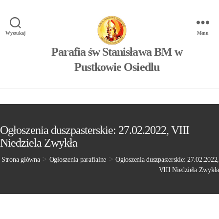
Wyszukaj
Menu
Parafia św Stanisława BM w
Pustkowie Osiedlu
Ogłoszenia duszpasterskie: 27.02.2022, VIII
Niedziela Zwykła
>
>
Strona główna
Ogłoszenia parafialne
Ogłoszenia duszpasterskie: 27.02.2022,
VIII Niedziela Zwykła