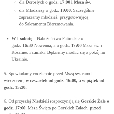
dla Dorosłych o godz.
17:00
i Msza św.
dla Młodzieży o godz.
19:00.
Szczególnie
zapraszamy młodzież przygotowującą
do Sakramentu Bierzmowania.
W
I sobotę
– Nabożeństwo Fatimskie o
godz.
16:30
Nowenna, a o godz.
17:00
Msza św. i
Różaniec Fatimski. Będziemy modlić się o pokój na
Ukrainie.
5. Spowiadamy codziennie przed Mszą św. rano i
wieczorem,
w czwartek od godz. 16:00
,
a w piątek od
godz. 15:30.
6. Od przyszłej
Niedzieli
rozpoczynają się
Gorzkie Żale o
godz. 17:00.
Msza Święta po Gorzkich Żalach,
przed