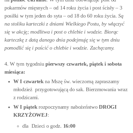
pokarmów mięsnych – od 14 roku życia i post ścisły – 3
posiłki w tym jeden do syta – od 18 do 60 roku życia.
Są
na stoliku karteczki z dniami Wielkiego Postu, by włączyć
się w akcję; modlitwa i post o chlebie i wodzie. Biorąc
karteczkę z datą danego dnia podejmuję się w tym dniu
pomodlić się i pościć o chlebie i wodzie. Zachęcamy.
4. W tym tygodniu
pierwszy czwartek, piątek i sobota
miesiąca:
W I czwartek
na Mszę św. wieczorną zapraszamy
młodzież przygotowującą do sak. Bierzmowania wraz
z rodzicami.
W
I piątek
rozpoczynamy nabożeństwo
DROGI
KRZYŻOWEJ
:
dla Dzieci o godz.
16:00