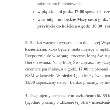
sakramentu bierzmowania.
w piątek
–
od godz. 17:00
spowiedź prze
w sobotę
–
nie będzie Mszy św. o godz.
przybycie do kościoła o godz. 16:30; r
3. Bardzo ważnym wydarzeniem dla naszej Wspól
kanoniczna
, która będzie miała miejsce w najbl
Rozpocznie się w
sobotę
uroczystą Mszą Św. o 
Bierzmowania. Na tę Mszę Św. zapraszamy wszys
cmentarz parafialny, a o godz.
17:00
na plebanii
KSM w kościele. W
niedzielę
po Mszy św. o go
11:00
zapraszamy dzieci. Bardzo prosimy, by nik
4. Dziękujemy serdecznie
mieszkańcom bl. 55 kl
tygodniu prosimy o złożenie tej ofiary
mieszkańcó