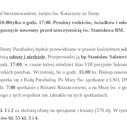
d bierzmowaniem; święto św. Katarzyny ze Sieny.
 18:00tylko o godz. 17:00. Prosimy rodziców, świadków i mło
ozpoczęcie nowenny przed uroczystością św. Stanisława BM.
noty Parafialnej będzie przewidziana w prawie kościelnym
wi
iższą
sobotę i niedzielę
.
Przeprowadzi ją
bp Stanisław Salaters
godz.
17:00
, w czasie której młodzież klas VIII przyjmie Sakra
tkich parafian. Wcześniej, bo o godz.
15:00
ks. Biskup nawie
 spotka się z Radą Parafialną. Po Mszy Św. spotkanie z LSO, D
dz.
7:00
spotkanie z Różami Różańcowymi, a na Mszę św. o go
ogo z tych wspólnot nie zabrakło na tych spotkaniach.
. 1 i 2
za złożoną ofiarę na sprzątanie i kwiaty (570 zł). W tym
w bl. 55 kl. 3 i 4.