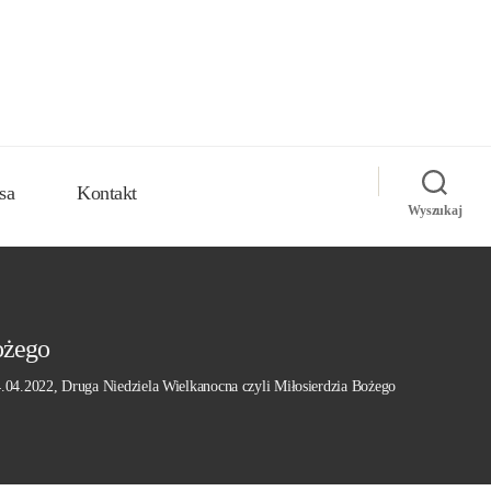
sa
Kontakt
Wyszukaj
ożego
4.04.2022, Druga Niedziela Wielkanocna czyli Miłosierdzia Bożego