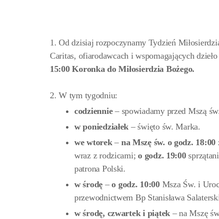
1. Od dzisiaj rozpoczynamy Tydzień Miłosierdzi
Caritas, ofiarodawcach i wspomagających dzieło 
15:00
Koronka do Miłosierdzia Bożego.
2. W tym tygodniu:
codziennie
– spowiadamy przed Mszą św.
w poniedziałek
– święto św. Marka.
we wtorek
–
na
Mszę św. o godz. 18:00
wraz z rodzicami;
o godz. 19:00
sprzątan
patrona Polski.
w środę
–
o godz. 10:00
Msza Św. i Uroc
przewodnictwem Bp Stanisława Salaterski
w środę,
czwartek i
piątek
– na Mszę św