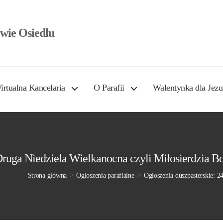
wie Osiedlu
irtualna Kancelaria
O Parafii
Walentynka dla Jezu
 Druga Niedziela Wielkanocna czyli Miłosierdzia B
>
>
Strona główna
Ogłoszenia parafialne
Ogłoszenia duszpasterskie: 2