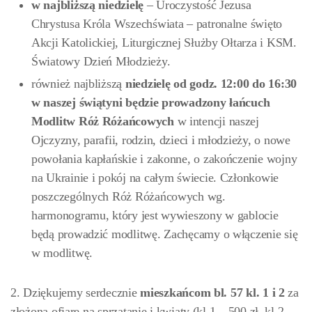
w najbliższą niedzielę
– Uroczystość Jezusa
Chrystusa Króla Wszechświata – patronalne święto
Akcji Katolickiej, Liturgicznej Służby Ołtarza i KSM.
Światowy Dzień Młodzieży.
również najbliższą
niedzielę
od godz. 12:00 do 16:30
w naszej świątyni będzie prowadzony łańcuch
Modlitw Róż Różańcowych
w intencji naszej
Ojczyzny, parafii, rodzin, dzieci i młodzieży, o nowe
powołania kapłańskie i zakonne, o zakończenie wojny
na Ukrainie i pokój na całym świecie. Członkowie
poszczególnych Róż Różańcowych wg.
harmonogramu, który jest wywieszony w gablocie
będą prowadzić modlitwę. Zachęcamy o włączenie się
w modlitwę.
2. Dziękujemy serdecznie
mieszkańcom bl.
57 kl. 1 i 2
za
złożoną ofiarę na sprzątanie i kwiaty (kl.1 – 500 zł, kl.2 –