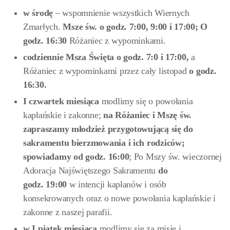
w środę
– wspomnienie wszystkich Wiernych
Zmarłych.
Msze św. o godz. 7:00, 9:00 i 17:00; O
godz. 16:30
Różaniec z wypominkami.
codziennie Msza Święta o godz. 7:0 i 17:00
,
a
Różaniec z wypominkami przez cały listopad
o godz.
16:30.
I czwartek
miesiąca
modlimy się o powołania
kapłańskie i zakonne;
na Różaniec i Mszę św.
zapraszamy młodzież przygotowującą się do
sakramentu bierzmowania i ich rodziców;
spowiadamy od godz. 16:00
; Po Mszy św. wieczornej
Adoracja Najświętszego Sakramentu
do
godz. 19:00
w intencji kapłanów i osób
konsekrowanych oraz o nowe powołania kapłańskie i
zakonne z naszej parafii.
w I piątek miesiąca
modlimy się za misje i