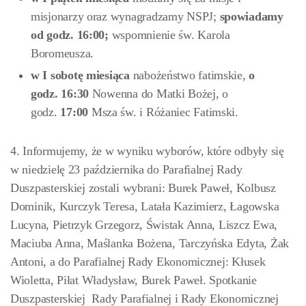
misjonarzy oraz wynagradzamy NSPJ;
spowiadamy
od godz. 16:00
;
wspomnienie św. Karola
Boromeusza.
w I sobotę miesiąca
nabożeństwo fatimskie,
o
godz. 16:30
Nowenna do Matki Bożej, o
godz.
17:00
Msza św. i Różaniec Fatimski.
4. Informujemy, że w wyniku wyborów, które odbyły się
w niedzielę 23 października do Parafialnej Rady
Duszpasterskiej zostali wybrani: Burek Paweł, Kolbusz
Dominik, Kurczyk Teresa, Latała Kazimierz, Łagowska
Lucyna, Pietrzyk Grzegorz, Świstak Anna, Liszcz Ewa,
Maciuba Anna, Maślanka Bożena, Tarczyńska Edyta, Żak
Antoni, a do Parafialnej Rady Ekonomicznej: Kłusek
Wioletta, Piłat Władysław, Burek Paweł. Spotkanie
Duszpasterskiej Rady Parafialnej i Rady Ekonomicznej