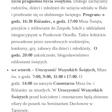
życiu pragnienia bycia świętymi.
Dlatego zachęcamy
rodziców, dzieci i młodzież do wzięcia udziału w Balu
i przebranie się za ulubionego świętego.
Program:
o
godz.
16:30 Różaniec, o godz. 17:00
Msza Święta,
przejście z relikwiami do Zespołu Szkół z oddziałami
integracyjnymi w Pustkowie Osiedlu. Tańce lednickie
prowadzone przez zawodowych wodzirejów,
konkursy, gry, zabawy dla dzieci i młodzieży.
O
godz. 20:00
zakończenie, błogosławieństwo
relikwiami świętych.
we wtorek
– Uroczystość Wszystkich Świętych
,
Msze
św. o godz.
7:00, 9:00, 11:00 i 17:00.
O
godz.
14:00
na naszym
Cmentarzu
Msza św. i
Różaniec za zmarłych. W
Uroczystość Wszystkich
Świętych
przed kościołem i cmentarzem będą zbierane
ofiary do puszek na Seminarium Duchowne w
Tarnowie.