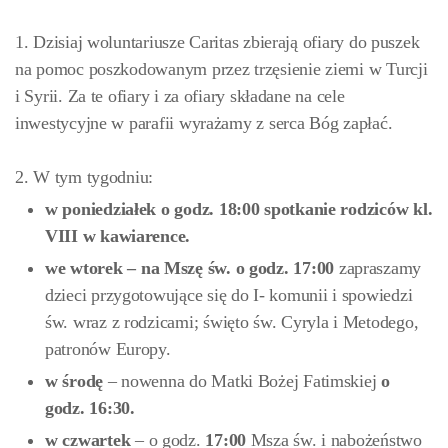
1. Dzisiaj woluntariusze Caritas zbierają ofiary do puszek
na pomoc poszkodowanym przez trzęsienie ziemi w Turcji
i Syrii. Za te ofiary i za ofiary składane na cele
inwestycyjne w parafii wyrażamy z serca Bóg zapłać.
2. W tym tygodniu:
w poniedziałek o godz. 18:00
spotkanie rodziców kl.
VIII w kawiarence.
we
wtorek –
na
Mszę św. o godz. 17:00
zapraszamy
dzieci przygotowujące się do I- komunii i spowiedzi
św. wraz z rodzicami; święto św. Cyryla i Metodego,
patronów Europy.
w środę
– nowenna do Matki Bożej Fatimskiej
o
godz. 16:30
.
w
czwartek
– o godz.
17:00
Msza św. i nabożeństwo