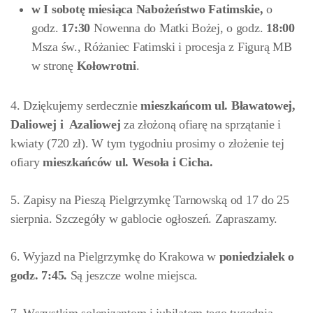
w
I sobotę miesiąca Nabożeństwo Fatimskie,
o
godz.
17:30
Nowenna do Matki Bożej, o godz.
18:00
Msza św., Różaniec Fatimski i procesja z Figurą MB
w stronę
Kołowrotni
.
4. Dziękujemy serdecznie
mieszkańcom ul. Bławatowej,
Daliowej i Azaliowej
za złożoną ofiarę na sprzątanie i
kwiaty (720 zł). W tym tygodniu prosimy o złożenie tej
ofiary
mieszkańców ul. Wesoła i Cicha.
5. Zapisy na Pieszą Pielgrzymkę Tarnowską od 17 do 25
sierpnia. Szczegóły w gablocie ogłoszeń. Zapraszamy.
6. Wyjazd na Pielgrzymkę do Krakowa w
poniedziałek o
godz. 7:45.
Są jeszcze wolne miejsca.