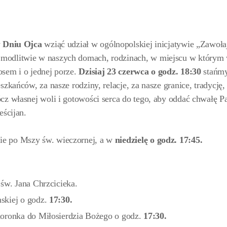
w
Dniu Ojca
wziąć udział w ogólnopolskiej inicjatywie „Zawoł
modlitwie w naszych domach, rodzinach, w miejscu w którym 
osem i o jednej porze.
Dzisiaj 23 czerwca o godz. 18:30
stańm
zkańców, za nasze rodziny, relacje, za nasze granice, tradycję,
cz własnej woli i gotowości serca do tego, aby oddać chwałę 
eścijan.
ie po Mszy św. wieczornej, a w
niedzielę o godz. 17:45.
św. Jana Chrzcicieka.
skiej o godz.
17:30.
Koronka do Miłosierdzia Bożego o godz.
17:30
.