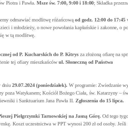
ów Piotra i Pawła.
Msze św. 7:00, 9:00 i 18:00
; Składka przez
ziemy odmawiać modlitwę różańcową
od godz. 12:00 do 17:45
 dzieci i młodzieży, o nowe powołania kapłańskie i zakonne, o p
ię w tą modlitwę.
cznej od P. Kucharskich do P. Kitrys
za złożoną ofiarę na spr
żenie tej ofiary mieszkańców
ul. Słoneczną od Państwa
w dniu
29.07.2024 (poniedziałek).
W programie: Zwiedzanie w
zy poza Watykanem; Kościół Bożego Ciała, św. Katarzyny – św.
iewniki i Sanktuarium Jana Pawła II.
Zgłoszenia do 15 lipca.
 Pieszej Pielgrzymki Tarnowskiej na Jasną Górę.
Od tego tyg
zymkę. Koszt uczestnictwa w PPT wynosi 200 zł od osoby. Jeśli