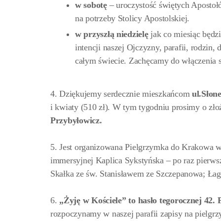
w
sobotę
– uroczystość świętych Apostoł
na potrzeby Stolicy Apostolskiej.
w przyszłą niedzielę
jak co miesiąc będ
intencji naszej Ojczyzny, parafii, rodzin,
całym świecie. Zachęcamy do włączenia s
4. Dziękujemy serdecznie mieszkańcom
ul.Słone
i kwiaty (510 zł). W tym tygodniu prosimy o zło
Przybyłowicz.
5. Jest organizowana Pielgrzymka do Krakowa 
immersyjnej Kaplica Sykstyńska – po raz pierws
Skałka ze św. Stanisławem ze Szczepanowa; Łag
6.
„Żyję w Kościele” to hasło tegorocznej 42.
rozpoczynamy w naszej parafii zapisy na pielgr