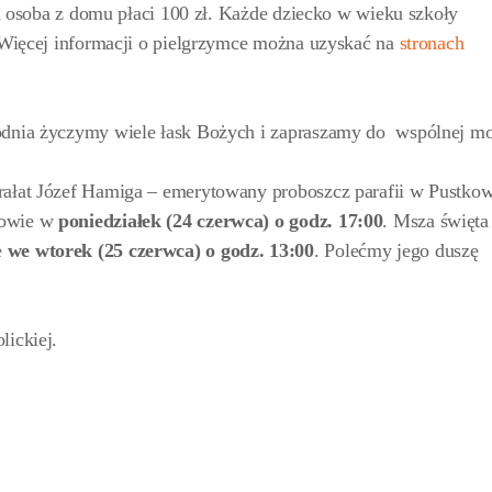
cia osoba z domu płaci 100 zł. Każde dziecko w wieku szkoły
. Więcej informacji o pielgrzymce można uzyskać na
stronach
godnia życzymy wiele łask Bożych i zapraszamy do wspólnej mo
rałat Józef Hamiga – emerytowany proboszcz parafii w Pustkow
kowie w
poniedziałek (24 czerwca) o godz. 17:00
. Msza święta
e
we
wtorek (25 czerwca) o godz. 13:00
. Polećmy jego duszę
lickiej.