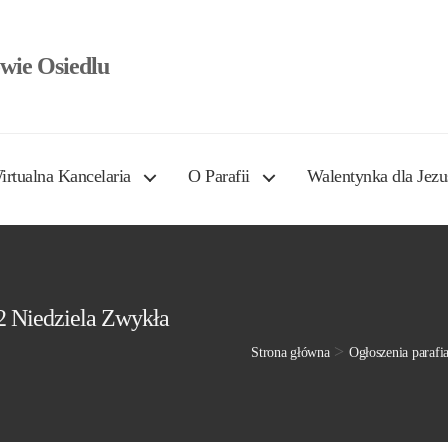
wie Osiedlu
irtualna Kancelaria
O Parafii
Walentynka dla Jezu
12 Niedziela Zwykła
>
Strona główna
Ogłoszenia parafi