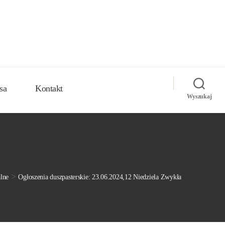
sa
Kontakt
Wyszukaj
>
alne
Ogłoszenia duszpasterskie: 23.06.2024,12 Niedziela Zwykła