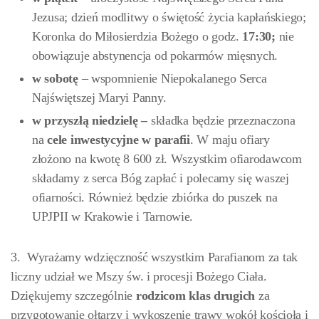
Jezusa; dzień modlitwy o świętość życia kapłańskiego;
Koronka do Miłosierdzia Bożego o godz.
17:30;
nie
obowiązuje abstynencja od pokarmów mięsnych.
w sobotę
– wspomnienie Niepokalanego Serca
Najświętszej Maryi Panny.
w przyszłą niedzielę –
składka będzie przeznaczona
na
cele inwestycyjne w parafii
. W maju ofiary
złożono na kwotę 8 600 zł. Wszystkim ofiarodawcom
składamy z serca Bóg zapłać i polecamy się waszej
ofiarności. Również będzie zbiórka do puszek na
UPJPII w Krakowie i Tarnowie.
3. Wyrażamy wdzięczność wszystkim Parafianom za tak
liczny udział we Mszy św. i procesji Bożego Ciała.
Dziękujemy szczególnie
rodzicom klas drugich
za
przygotowanie ołtarzy i wykoszenie trawy wokół kościoła i