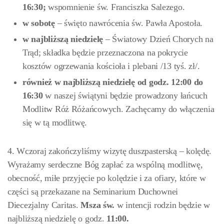
16:30;
wspomnienie św. Franciszka Salezego.
w sobotę
– święto nawrócenia św. Pawła Apostoła.
w najbliższą niedzielę
– Światowy Dzień Chorych na
Trąd; składka będzie przeznaczona na pokrycie
kosztów ogrzewania kościoła i plebani /13 tyś. zł/.
również w najbliższą niedzielę od godz. 12:00 do
16:30
w naszej świątyni będzie prowadzony łańcuch
Modlitw Róż Różańcowych. Zachęcamy do włączenia
się w tą modlitwę.
4. Wczoraj zakończyliśmy wizytę duszpasterską – kolędę.
Wyrażamy serdeczne Bóg zapłać za wspólną modlitwę,
obecność, miłe przyjęcie po kolędzie i za ofiary, które w
części są przekazane na Seminarium Duchownei
Diecezjalny Caritas.
Msza św.
w intencji rodzin będzie w
najbliższą niedzielę o godz.
11:00.