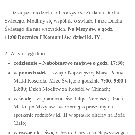
1. Dzisiejsza niedziela to Uroczystość Zesłania Ducha
Świętego. Módlmy się wspólnie o światło i moc Ducha
Świętego dla nas wszystkich.
Na Mszy św. o godz.
11:00 Roczn
ica I Komunii św. dzieci kl. IV
.
2. W tym tygodniu:
codziennie – Nabożeństwo majowe o godz. 17:30;
w
poniedziałek
– święto Najświętszej Maryi Panny
Matki Kościoła. Msze Święte o godzinie
7:00, 9:00
i
18:00
; Dzień Modlitw za Kościół w Chinach;
w
środę
– wspomnienie św. Filipa Nereusza; Dzień
Matki; po Mszy św. wieczornej zapraszamy na
spotkanie rodziców
kl.
II
w sprawie ołtarzy na Boże
Ciało;
w
czwartek
– święto Jezusa Chrystusa Najwyższego i