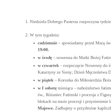
1. Niedziela Dobrego Pasterza rozpoczyna tydzi
2. W tym tygodniu:
codziennie
– spowiadamy przed Mszą św. 
19:00.
w środę
– nowenna do Matki Bożej Fati
w czwartek
– rozpoczęcie Nowenny do ś
Katarzyny ze Sieny; Dzień Męczeństwa D
w piątek
– Koronka do Miłosierdzia Bo
w I sobotę
miesiąca – nabożeństwo fatim
św., Różaniec Fatimski i procesja z Figu
blokach na trasie procesji i przyniesie
Majowe.
Zadbajmy o przydrożne kapliczki