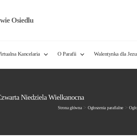
wie Osiedlu
irtualna Kancelaria
O Parafii
Walentynka dla Jezu
 Czwarta Niedziela Wielkanocna
>
>
Strona główna
Ogłoszenia parafialne
Ogło