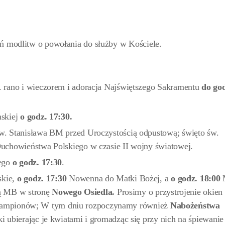
eń modlitw o powołania do służby w Kościele.
rano i wieczorem i adoracja Najświętszego Sakramentu
do god
mskiej
o godz. 17:30.
w. Stanisława BM przed Uroczystością odpustową; święto św.
uchowieństwa Polskiego w czasie II wojny światowej.
żego
o godz. 17:30
.
skie,
o
godz.
17:30
Nowenna do Matki Bożej, a
o godz. 18:00
rą MB w stronę
Nowego Osiedla.
Prosimy o przystrojenie okien
nie lampionów; W tym dniu rozpoczynamy również
Nabożeństwa
 ubierając je kwiatami i gromadząc się przy nich na śpiewanie 