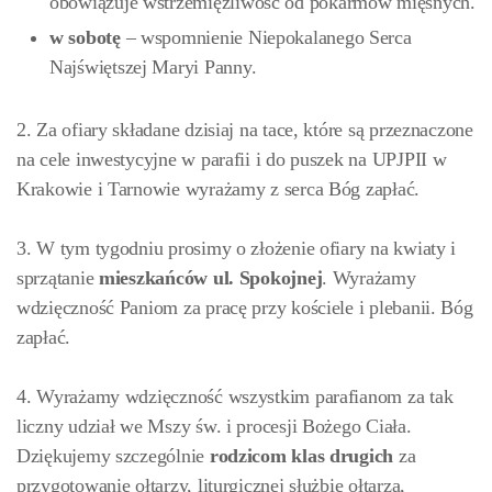
obowiązuje wstrzemięźliwość od pokarmów mięsnych.
w sobotę
– wspomnienie Niepokalanego Serca
Najświętszej Maryi Panny.
2. Za ofiary składane dzisiaj na tace, które są przeznaczone
na cele inwestycyjne w parafii i do puszek na UPJPII w
Krakowie i Tarnowie wyrażamy z serca Bóg zapłać.
3. W tym tygodniu prosimy o złożenie ofiary na kwiaty i
sprzątanie
mieszkańców ul. Spokojnej
. Wyrażamy
wdzięczność Paniom za pracę przy kościele i plebanii. Bóg
zapłać.
4. Wyrażamy wdzięczność wszystkim parafianom za tak
liczny udział we Mszy św. i procesji Bożego Ciała.
Dziękujemy szczególnie
rodzicom klas drugich
za
przygotowanie ołtarzy, liturgicznej służbie ołtarza,