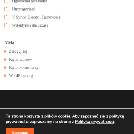
Ogłoszenia parafialne
Uncategorized
V Synod Diecezji Tarnowskiej
Walentynka dla Jezusa
Meta
Zaloguj się
Kanał wpisów
Kanał komentarzy
WordPress.org
© 2026
Konatsu.pl
dla
Parafia św Stanisława
Polityka
Ta strona korzysta z plików cookie. Aby zapoznać się z polityką
prywatności zapraszamy na stronę z
Polityką prywatności
.
prywatności
BM w Pustkowie Osiedlu
↑
Akceptuje