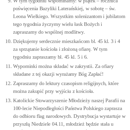
W tym tygodniu wspominamy: w piątek – rocznica
poświęcenia Bazyliki Laterańskiej, w sobotę – św.
Leona Wielkiego. Wszystkim solenizantom i jubilatom
tego tygodnia życzymy wielu łask Bożych i
zapraszamy do wspólnej modlitwy.
Dziękujemy serdecznie mieszkańcom bl. 45 kl. 3 i 4
za sprzątanie kościoła i złożoną ofiarę. W tym
tygodniu zapraszamy bl. 45 kl. 5 i 6.
Wypominki można składać w zakrystii. Za ofiary
składane z tej okazji wyrażamy Bóg Zapłać!
Zapraszamy do lektury czasopism religijnych, które
można zakupić przy wyjściu z kościoła.
Katolickie Stowarzyszenie Młodzieży naszej Parafii na
100-lecie Niepodległości Państwa Polskiego zaprasza
do odbioru flag narodowych. Dystrybucja wystartuje w
przyszłą Niedziele 04.11, młodzież będzie stała u