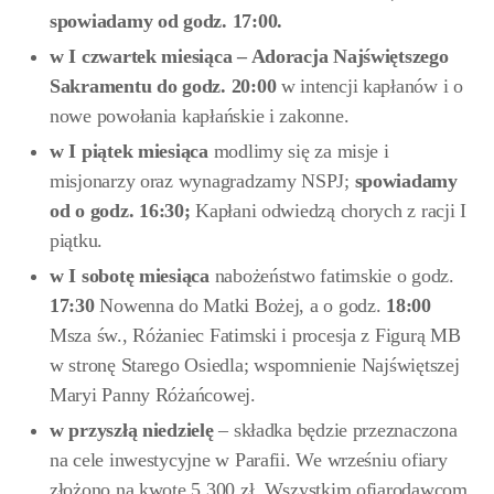
spowiadamy od godz. 17:00.
w I czwartek miesiąca – Adoracja Najświętszego
Sakramentu do godz. 20:00
w intencji kapłanów i o
nowe powołania kapłańskie i zakonne.
w I piątek miesiąca
modlimy się za misje i
misjonarzy oraz wynagradzamy NSPJ;
spowiadamy
od
o godz. 16:30;
Kapłani odwiedzą chorych z racji I
piątku.
w I sobotę miesiąca
nabożeństwo fatimskie o godz.
17:30
Nowenna do Matki Bożej, a o godz.
18:00
Msza św., Różaniec Fatimski i procesja z Figurą MB
w stronę Starego Osiedla; wspomnienie Najświętszej
Maryi Panny Różańcowej.
w przyszłą niedzielę
– składka będzie przeznaczona
na cele inwestycyjne w Parafii. We wrześniu ofiary
złożono na kwotę 5 300 zł. Wszystkim ofiarodawcom