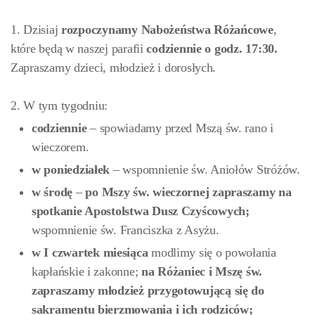
1. Dzisiaj
rozpoczynamy Nabożeństwa Różańcowe
,
które będą w naszej parafii
codziennie o godz. 17:30.
Zapraszamy dzieci, młodzież i dorosłych.
2. W tym tygodniu:
codziennie
– spowiadamy przed Mszą św. rano i
wieczorem.
w poniedziałek
– wspomnienie św. Aniołów Stróżów.
w środę
–
po Mszy św. wieczornej zapraszamy na
spotkanie Apostolstwa Dusz Czyścowych;
wspomnienie św. Franciszka z Asyżu.
w I czwartek
miesiąca
modlimy się o powołania
kapłańskie i zakonne;
na Różaniec i Mszę św.
zapraszamy młodzież przygotowującą się do
sakramentu bierzmowania i ich rodziców;