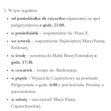
1. W tym tygodniu:
od poniedziałku do czwartku
zapraszamy na apel
pielgrzymkowy
o godz. 21:00.
w
poniedziałek
– wspomnienie św. Piusa X.
we
wtorek
– wspomnienie Najświętszej Maryi Panny,
Królowej.
w
środę
– nowenna do Matki Bożej Fatimskiej
o
godz. 17:30.
w czwartek
– święto św. Bartłomieja.
w piątek
– Wyjazd do Częstochowy na powitanie
Pielgrzymów o godz.
6:00
z pod kościoła. Prosimy o
potwierdzenie.
w sobotę
– uroczystość Maryi Panny
Częstochowskiej.