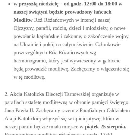
w przyszłą niedzielę
–
od godz. 12:00 do 18:00
w
naszej świątyni będzie prowadzony łańcuch
Modlitw
Róż Różańcowych w intencji naszej
Ojczyzny, parafii, rodzin, dzieci i młodzieży, o nowe
powołania kapłańskie i zakonne, o zakończenie wojny
na Ukrainie i pokój na całym świecie. Członkowie
poszczególnych Róż Różańcowych wg
harmonogramu, który jest wywieszony w gablocie
będą prowadzić modlitwę. Zachęcamy o włączenie się
w tę modlitwę.
2. Akcja Katolicka Diecezji Tarnowskiej organizuje w
parafiach sztafetę modlitewną w obronie pamięci świętego
Jana Pawła II. Zachęcamy razem z Parafialnym Oddziałem
Akcji Katolickiej włączyć się w tą inicjatywę, która w
naszej parafii będzie miała miejsce w
piątek 25 sierpnia.
Rozpoczniemy modlitwą różańcową o godz. 17:30,