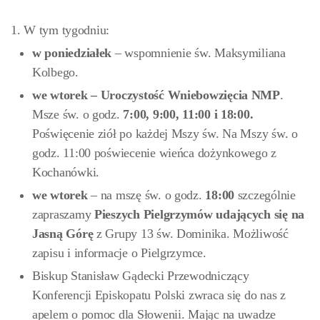
1. W tym tygodniu:
w poniedziałek
– wspomnienie św. Maksymiliana
Kolbego.
we wtorek – Uroczystość Wniebowzięcia NMP
.
Msze św. o godz.
7:00
,
9:00, 11:00 i 18:00.
Poświęcenie ziół po każdej Mszy św. Na Mszy św. o
godz. 11:00 poświecenie wieńca dożynkowego z
Kochanówki.
we wtorek
– na mszę św. o godz.
18:00
szczególnie
zapraszamy
Pieszych Pielgrzymów udających się na
Jasną Górę
z Grupy 13 św. Dominika. Możliwość
zapisu i informacje o Pielgrzymce.
Biskup Stanisław Gądecki Przewodniczący
Konferencji Episkopatu Polski zwraca się do nas z
apelem o pomoc dla Słowenii. Mając na uwadze