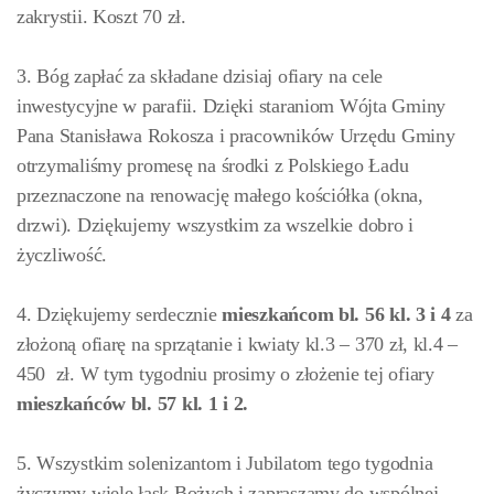
zakrystii. Koszt 70 zł.
3. Bóg zapłać za składane dzisiaj ofiary na cele
inwestycyjne w parafii. Dzięki staraniom Wójta Gminy
Pana Stanisława Rokosza i pracowników Urzędu Gminy
otrzymaliśmy promesę na środki z Polskiego Ładu
przeznaczone na renowację małego kościółka (okna,
drzwi). Dziękujemy wszystkim za wszelkie dobro i
życzliwość.
4. Dziękujemy serdecznie
mieszkańcom bl. 56 kl. 3 i 4
za
złożoną ofiarę na sprzątanie i kwiaty kl.3 – 370 zł, kl.4 –
450 zł. W tym tygodniu prosimy o złożenie tej ofiary
mieszkańców
bl. 57 kl. 1 i 2.
5. Wszystkim solenizantom i Jubilatom tego tygodnia
życzymy wiele łask Bożych i zapraszamy do wspólnej