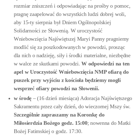
rozmiar zniszczeń i odpowiadając na prośby o pomoc,
pragnę zaapelować do wszystkich ludzi dobrej woli,
aby 15-ty sierpnia był Dniem Ogólnopolskiej
Solidarności ze Słowenią. W uroczystość
Wniebowzięcia Najświętszej Maryi Panny pragniemy
modlić się za poszkodowanych w powodzi, prosząc
dla nich o nadzieję, siły i środki materialne, niezbędne
w walce ze skutkami powodzi.
W odpowiedzi na ten
apel w Uroczystość Wniebowzięcia NMP ofiarą do
puszek przy wyjściu z kościoła będziemy mogli
wesprzeć ofiary powodzi na Słowenii.
w środę
– (16 dzień miesiąca) Adoracja Najświętszego
Sakramentu przez cały dzień, do wieczornej Mszy św.
Szczególnie zapraszamy na Koronkę do
Miłosierdzia Bożego godz. 15:00
; nowenna do Matki
Bożej Fatimskiej o godz. 17:30.